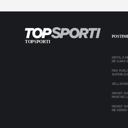
POSTIME
TOPSPORTI
DRITA, E 
NË GARA 
FBK PUBL
SUPERLIG
VËLLAZNIM
HIDHET SH
PARË NË L
HIDHET SH
ME DERBI!