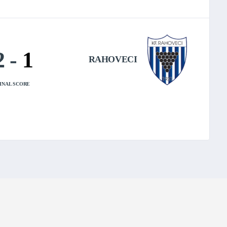
2
-
1
RAHOVECI
INAL SCORE