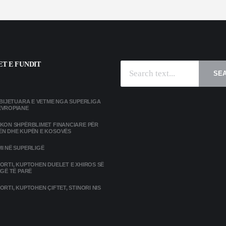
T E FUNDIT
SE
MBIJETUARA E VETME NGA SUPERLIGA
EVROPIANE
IKON SHPËRBLIMET FINANCIARE PËR
ËN DHE KUPËN E KOSOVËS
I NË SUPERLIGË
ORTI, KUPTOHEN DUELET E XHIROS SË
IGË TË PARË
ORTI, KUPTOHEN ÇIFTET, STINORI NIS