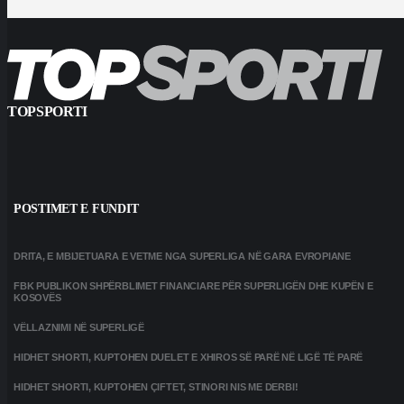
TOPSPORTI
POSTIMET E FUNDIT
DRITA, E MBIJETUARA E VETME NGA SUPERLIGA NË GARA EVROPIANE
FBK PUBLIKON SHPËRBLIMET FINANCIARE PËR SUPERLIGËN DHE KUPËN E
KOSOVËS
VËLLAZNIMI NË SUPERLIGË
HIDHET SHORTI, KUPTOHEN DUELET E XHIROS SË PARË NË LIGË TË PARË
HIDHET SHORTI, KUPTOHEN ÇIFTET, STINORI NIS ME DERBI!