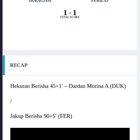
DUKAGJINI
FERIZAJ
1
-
1
FINAL SCORE
RECAP
Hekuran Berisha 45+1′ – Dardan Morina A (DUK)
/
Jakup Berisha 90+5′ (FER)