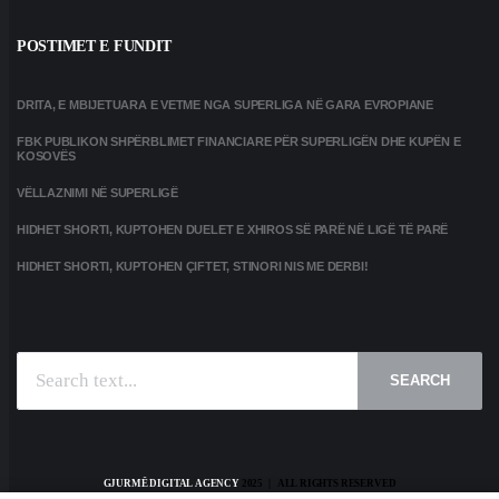
POSTIMET E FUNDIT
DRITA, E MBIJETUARA E VETME NGA SUPERLIGA NË GARA EVROPIANE
FBK PUBLIKON SHPËRBLIMET FINANCIARE PËR SUPERLIGËN DHE KUPËN E
KOSOVËS
VËLLAZNIMI NË SUPERLIGË
HIDHET SHORTI, KUPTOHEN DUELET E XHIROS SË PARË NË LIGË TË PARË
HIDHET SHORTI, KUPTOHEN ÇIFTET, STINORI NIS ME DERBI!
SEARCH
GJURMË DIGITAL AGENCY
2025 | ALL RIGHTS RESERVED