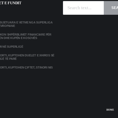
T E FUNDIT
SE
MBIJETUARA E VETME NGA SUPERLIGA
EVROPIANE
IKON SHPËRBLIMET FINANCIARE PËR
ËN DHE KUPËN E KOSOVËS
I NË SUPERLIGË
ORTI, KUPTOHEN DUELET E XHIROS SË
IGË TË PARË
ORTI, KUPTOHEN ÇIFTET, STINORI NIS
HOME