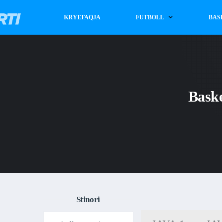
KRYEFAQJA
FUTBOLL
BAS
Baske
Stinori