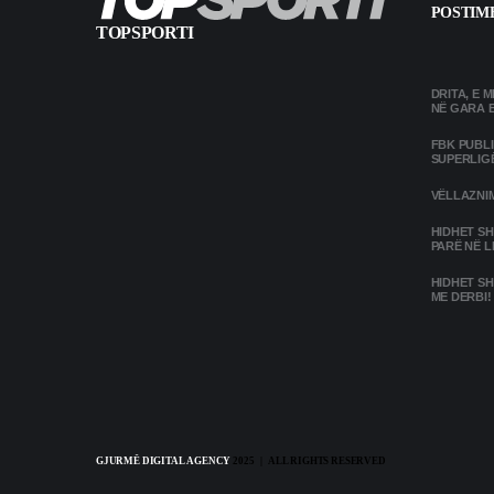
POSTIME
TOPSPORTI
DRITA, E 
NË GARA 
FBK PUBL
SUPERLIG
VËLLAZNIM
HIDHET SH
PARË NË L
HIDHET SH
ME DERBI!
GJURMË DIGITAL AGENCY
2025 | ALL RIGHTS RESERVED