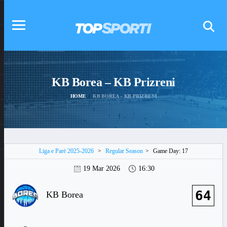
KB Borea – KB Prizreni
HOME
KB BOREA – KB PRIZRENI
Liga e Parë 2025-2026
>
Regular Season
>
Game Day: 17
19 Mar 2026
16:30
64
KB Borea