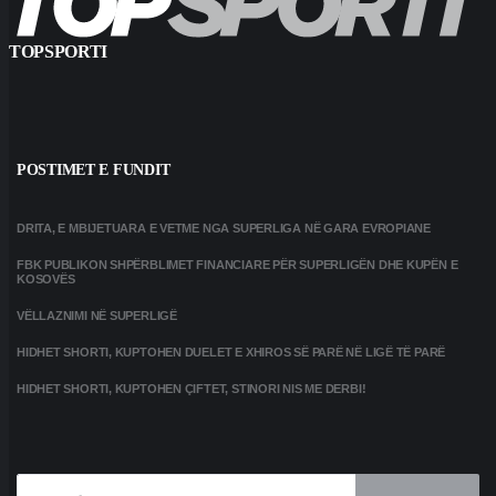
TOPSPORTI
POSTIMET E FUNDIT
DRITA, E MBIJETUARA E VETME NGA SUPERLIGA NË GARA EVROPIANE
FBK PUBLIKON SHPËRBLIMET FINANCIARE PËR SUPERLIGËN DHE KUPËN E
KOSOVËS
VËLLAZNIMI NË SUPERLIGË
HIDHET SHORTI, KUPTOHEN DUELET E XHIROS SË PARË NË LIGË TË PARË
HIDHET SHORTI, KUPTOHEN ÇIFTET, STINORI NIS ME DERBI!