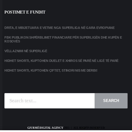
POSTIMET E FUNDIT
DRITA, E MBIJETUARA E VETME NGA SUPERLIGA NË GARA EVROPIANE
FBK PUBLIKON SHPËRBLIMET FINANCIARE PËR SUPERLIGËN DHE KUPËN E
KOSOVËS
VËLLAZNIMI NË SUPERLIGË
HIDHET SHORTI, KUPTOHEN DUELET E XHIROS SË PARË NË LIGË TË PARË
HIDHET SHORTI, KUPTOHEN ÇIFTET, STINORI NIS ME DERBI!
SEARCH
GJURMË DIGITAL AGENCY
2025 | ALL RIGHTS RESERVED