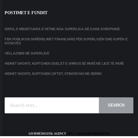
POSTIMET E FUNDIT
DRITA, E MBIJETUARA E VETME NGA SUPERLIGA NË GARA EVROPIANE
FBK PUBLIKON SHPËRBLIMET FINANCIARE PËR SUPERLIGËN DHE KUPËN E
KOSOVËS
VËLLAZNIMI NË SUPERLIGË
HIDHET SHORTI, KUPTOHEN DUELET E XHIROS SË PARË NË LIGË TË PARË
HIDHET SHORTI, KUPTOHEN ÇIFTET, STINORI NIS ME DERBI!
SEARCH
GJURMË DIGITAL AGENCY
2025 | ALL RIGHTS RESERVED