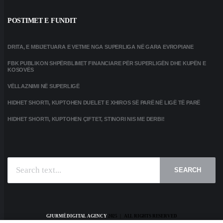
POSTIMET E FUNDIT
DRITA, E MBIJETUARA E VETME NGA SUPERLIGA NË GARA EVROPIANE
FBK PUBLIKON SHPËRBLIMET FINANCIARE PËR SUPERLIGËN DHE KUPËN E
KOSOVËS
VËLLAZNIMI NË SUPERLIGË
HIDHET SHORTI, KUPTOHEN DUELET E XHIROS SË PARË NË LIGË TË PARË
HIDHET SHORTI, KUPTOHEN ÇIFTET, STINORI NIS ME DERBI!
SEARCH
GJURMË DIGITAL AGENCY
2025 | ALL RIGHTS RESERVED