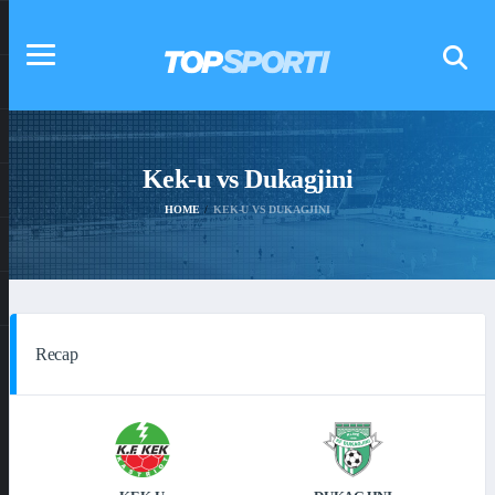
Kek-u vs Dukagjini
HOME
KEK-U VS DUKAGJINI
Recap