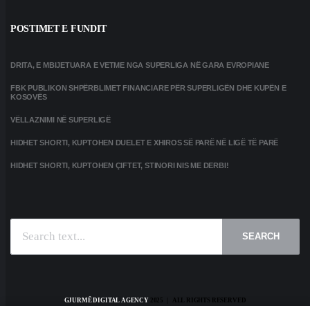
POSTIMET E FUNDIT
DRITA, E MBIJETUARA E VETME NGA SUPERLIGA NË GARA EVROPIANE
FBK PUBLIKON SHPËRBLIMET FINANCIARE PËR SUPERLIGËN DHE KUPËN E
KOSOVËS
VËLLAZNIMI NË SUPERLIGË
HIDHET SHORTI, KUPTOHEN DUELET E XHIROS SË PARË NË LIGË TË PARË
HIDHET SHORTI, KUPTOHEN ÇIFTET, STINORI NIS ME DERBI!
SEARCH
GJURMË DIGITAL AGENCY
2025 | ALL RIGHTS RESERVED