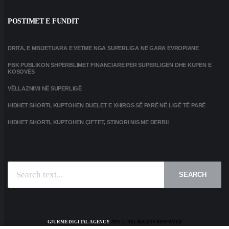
POSTIMET E FUNDIT
DRITA, E MBIJETUARA E VETME NGA SUPERLIGA NË GARA EVROPIANE
FBK PUBLIKON SHPËRBLIMET FINANCIARE PËR SUPERLIGËN DHE KUPËN E
KOSOVËS
VËLLAZNIMI NË SUPERLIGË
HIDHET SHORTI, KUPTOHEN DUELET E XHIROS SË PARË NË LIGË TË PARË
HIDHET SHORTI, KUPTOHEN ÇIFTET, STINORI NIS ME DERBI!
SEARCH
GJURMË DIGITAL AGENCY
2025 | ALL RIGHTS RESERVED