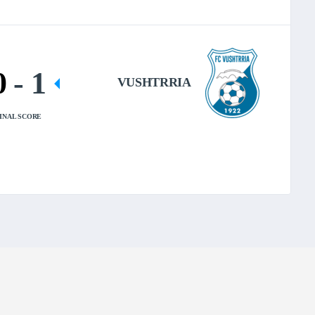
0
-
1
VUSHTRRIA
INAL SCORE