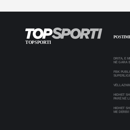
POSTIME
TOPSPORTI
DRITA, E 
NË GARA 
FBK PUBL
SUPERLIG
VËLLAZNIM
HIDHET SH
PARË NË L
HIDHET SH
ME DERBI!