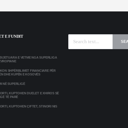
T E FUNDIT
SE
MBIJETUARA E VETME NGA SUPERLIGA
EVROPIANE
IKON SHPËRBLIMET FINANCIARE PËR
ËN DHE KUPËN E KOSOVËS
I NË SUPERLIGË
ORTI, KUPTOHEN DUELET E XHIROS SË
IGË TË PARË
ORTI, KUPTOHEN ÇIFTET, STINORI NIS