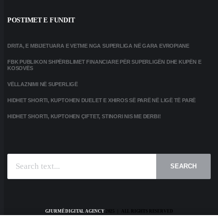
POSTIMET E FUNDIT
DRITA, E MBIJETUARA E VETME NGA SUPERLIGA NË GARA EVROPIANE
FBK PUBLIKON SHPËRBLIMET FINANCIARE PËR SUPERLIGËN DHE KUPËN E
KOSOVËS
VËLLAZNIMI NË SUPERLIGË
HIDHET SHORTI, KUPTOHEN DUELET E XHIROS SË PARË NË LIGË TË PARË
HIDHET SHORTI, KUPTOHEN ÇIFTET, STINORI NIS ME DERBI!
SEARCH
GJURMË DIGITAL AGENCY
2025 | ALL RIGHTS RESERVED