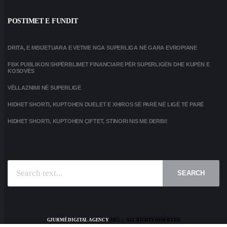
POSTIMET E FUNDIT
DRITA, E MBIJETUARA E VETME NGA SUPERLIGA NË GARA EVROPIANE
FBK PUBLIKON SHPËRBLIMET FINANCIARE PËR SUPERLIGËN DHE KUPËN E
KOSOVËS
VËLLAZNIMI NË SUPERLIGË
HIDHET SHORTI, KUPTOHEN DUELET E XHIROS SË PARË NË LIGË TË PARË
HIDHET SHORTI, KUPTOHEN ÇIFTET, STINORI NIS ME DERBI!
SEARCH
GJURMË DIGITAL AGENCY
2025 | ALL RIGHTS RESERVED