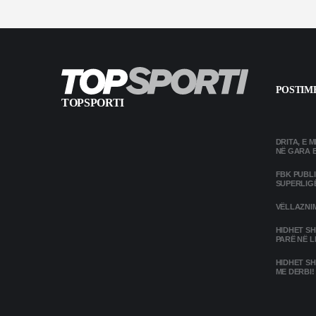
POSTIME
TOPSPORTI
DRITA, E 
NË GARA 
FBK PUBL
SUPERLIG
VËLLAZNIM
HIDHET SH
PARË NË L
HIDHET SH
ME DERBI!