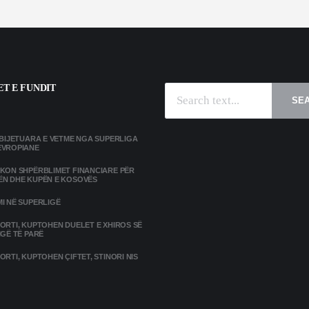
T E FUNDIT
SE
MBIJETUARA E VETME NGA SUPERLIGA
EVROPIANE
IKON SHPËRBLIMET FINANCIARE PËR
ËN DHE KUPËN E KOSOVËS
I NË SUPERLIGË
ORTI, KUPTOHEN DUELET E XHIROS SË
IGË TË PARË
ORTI, KUPTOHEN ÇIFTET, STINORI NIS