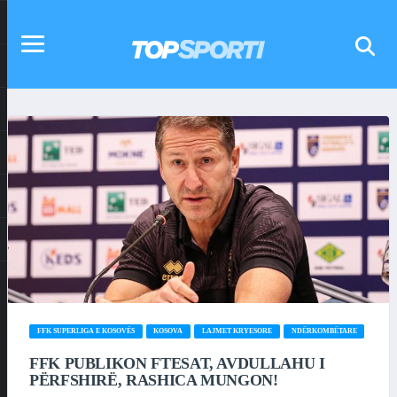
FFK SUPERLIGA E KOSOVËS
KOSOVA
LAJMET KRYESORE
NDËRKOMBËTARE
FFK PUBLIKON FTESAT, AVDULLAHU I
PËRFSHIRË, RASHICA MUNGON!