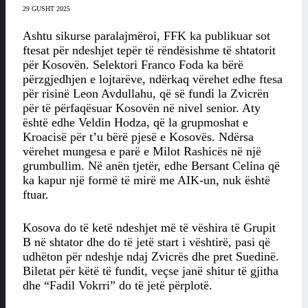
29 GUSHT 2025
Ashtu sikurse paralajmëroi, FFK ka publikuar sot
ftesat për ndeshjet tepër të rëndësishme të shtatorit
për Kosovën. Selektori Franco Foda ka bërë
përzgjedhjen e lojtarëve, ndërkaq vërehet edhe ftesa
për risinë Leon Avdullahu, që së fundi la Zvicrën
për të përfaqësuar Kosovën në nivel senior. Aty
është edhe Veldin Hodza, që la grupmoshat e
Kroacisë për t’u bërë pjesë e Kosovës. Ndërsa
vërehet mungesa e parë e Milot Rashicës në një
grumbullim. Në anën tjetër, edhe Bersant Celina që
ka kapur një formë të mirë me AIK-un, nuk është
ftuar.
Kosova do të ketë ndeshjet më të vëshira të Grupit
B në shtator dhe do të jetë start i vështirë, pasi që
udhëton për ndeshje ndaj Zvicrës dhe pret Suedinë.
Biletat për këtë të fundit, veçse janë shitur të gjitha
dhe “Fadil Vokrri” do të jetë përplotë.