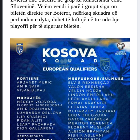
Slloveninë. Vetëm vendi i parë i grupit siguron
biletën direkte për Botëror, ndërkaq skuadra që
përfundon e dyta, duhet të luftojë në tre ndeshje
playoffi për të siguruar biletën.