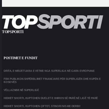
TOPSPORTI
POSTIMET E FUNDIT
DRITA, E MBIJETUARA E VETME NGA SUPERLIGA NË GARA EVROPIANE
FBK PUBLIKON SHPËRBLIMET FINANCIARE PËR SUPERLIGËN DHE KUPËN E
KOSOVËS
VËLLAZNIMI NË SUPERLIGË
HIDHET SHORTI, KUPTOHEN DUELET E XHIROS SË PARË NË LIGË TË PARË
HIDHET SHORTI, KUPTOHEN ÇIFTET, STINORI NIS ME DERBI!