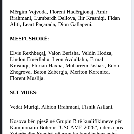
Mërgim Vojvoda, Florent Hadërgjonaj, Amir
Rrahmani, Lumbardh Dellova, Ilir Krasniqi, Fidan
Aliti, Leart Paçarada, Dion Gallapeni.
MESFUSHORË
:
Elvis Rexhbeçaj, Valon Berisha, Veldin Hodza,
Lindon Emërllahu, Leon Avdullahu, Ermal
Krasniqi, Florian Haxha, Muharrem Jashari, Edon
Zhegrova, Baton Zabërgja, Meriton Korenica,
Florent Muslija.
SULMUES
:
Vedat Muriqi, Albion Rrahmani, Fisnik Asllani.
Kosova bën pjesë në Grupin B të kualifikimeve për
Kampionatin Botëror “USCAME 2026”, ndërsa pos
Zvicrës dhe Suedisë në grup ka kundërshtar edhe