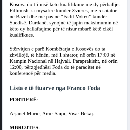
Kosova do t’i nisë këto kualifikime me dy përballje.
Fillimisht si mysafire kundër Zvicrës, më 5 shtator
në Bazel dhe më pas në “Fadil Vokrri” kundër
Suedisë. Dardanët synojnë të japin maksimumin në
këto dy ballafaqime për të nisur mbarë këtë cikël
kualifikues.
Stërvitjen e parë Kombëtarja e Kosovës do ta
zhvillojë, të hënën, më 1 shtator, në orën 17:00 në
Kampin Nacional në Hajvali. Paraprakisht, në orën
12:00, përzgjedhësi Foda do të paraqitet në
konferencë për media.
Lista e të ftuarve nga Franco Foda
PORTIERË
:
Arjanet Muric, Amir Saipi, Visar Bekaj.
MBROJTËS
: