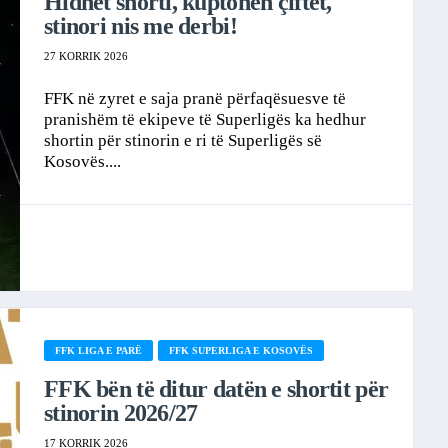
Hidhet shorti, kuptohen çiftet,
stinori nis me derbi!
27 KORRIK 2026
FFK në zyret e saja pranë përfaqësuesve të
pranishëm të ekipeve të Superligës ka hedhur
shortin për stinorin e ri të Superligës së
Kosovës....
FFK LIGA E PARË
FFK SUPERLIGA E KOSOVËS
FFK bën të ditur datën e shortit për
stinorin 2026/27
17 KORRIK 2026