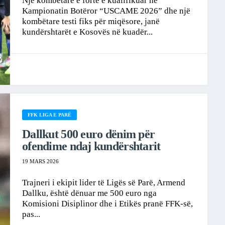
Një kombëtare e fortë e kualifikuar në
Kampionatin Botëror “USCAME 2026” dhe një
kombëtare testi fiks për miqësore, janë
kundërshtarët e Kosovës në kuadër...
FFK LIGA E PARË
Dallkut 500 euro dënim për
ofendime ndaj kundërshtarit
19 MARS 2026
Trajneri i ekipit lider të Ligës së Parë, Armend
Dallku, është dënuar me 500 euro nga
Komisioni Disiplinor dhe i Etikës pranë FFK-së,
pas...