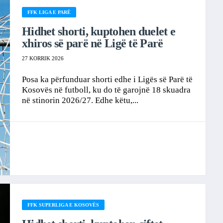
FFK LIGA E PARË
Hidhet shorti, kuptohen duelet e
xhiros së parë në Ligë të Parë
27 KORRIK 2026
Posa ka përfunduar shorti edhe i Ligës së Parë të
Kosovës në futboll, ku do të garojnë 18 skuadra
në stinorin 2026/27. Edhe këtu,...
FFK SUPERLIGA E KOSOVËS