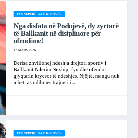
FFK SUPERLIGA E KOSOVËS
Nga disfata në Podujevë, dy zyrtarë
të Ballkanit në disiplinore për
ofendime!
12 MARS 2026
Derisa zhvillohej ndeshja drejtori sportiv i
Ballkanit Nderim Nexhipi fyu dhe ofendoi
gjyqtarin kryesor të ndeshjes. Njëjtë, mangu nuk
mbeti as ndihmës trajneri i...
FFK SUPERLIGA E KOSOVËS