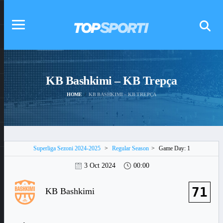
KB Bashkimi – KB Trepça
HOME
KB BASHKIMI – KB TREPÇA
Superliga Sezoni 2024-2025
>
Regular Season
>
Game Day: 1
3 Oct 2024
00:00
71
KB Bashkimi