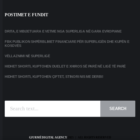
POSTIMET E FUNDIT
DRITA, E MBIJETUARA E VETME NGA SUPERLIGA NË GARA EVROPIANE
FBK PUBLIKON SHPËRBLIMET FINANCIARE PËR SUPERLIGËN DHE KUPËN E
KOSOVËS
VËLLAZNIMI NË SUPERLIGË
HIDHET SHORTI, KUPTOHEN DUELET E XHIROS SË PARË NË LIGË TË PARË
HIDHET SHORTI, KUPTOHEN ÇIFTET, STINORI NIS ME DERBI!
SEARCH
GJURMË DIGITAL AGENCY
2025 | ALL RIGHTS RESERVED