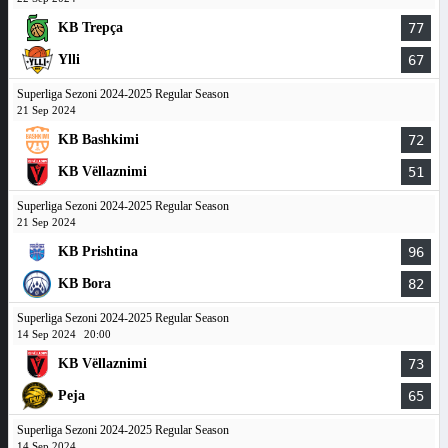
KB Trepça
77
Ylli
67
Superliga Sezoni 2024-2025 Regular Season
21 Sep 2024
KB Bashkimi
72
KB Vëllaznimi
51
Superliga Sezoni 2024-2025 Regular Season
21 Sep 2024
KB Prishtina
96
KB Bora
82
Superliga Sezoni 2024-2025 Regular Season
14 Sep 2024
20:00
KB Vëllaznimi
73
Peja
65
Superliga Sezoni 2024-2025 Regular Season
14 Sep 2024