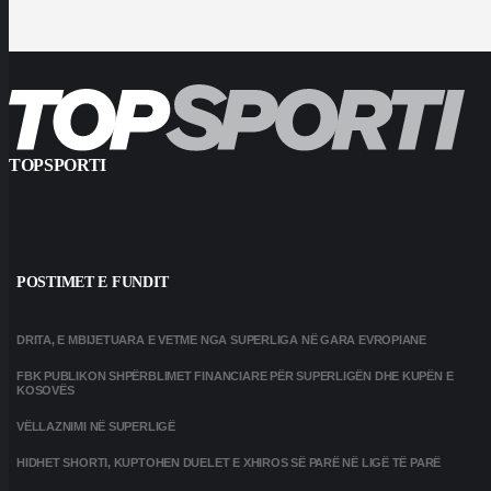
TOPSPORTI
POSTIMET E FUNDIT
DRITA, E MBIJETUARA E VETME NGA SUPERLIGA NË GARA EVROPIANE
FBK PUBLIKON SHPËRBLIMET FINANCIARE PËR SUPERLIGËN DHE KUPËN E
KOSOVËS
VËLLAZNIMI NË SUPERLIGË
HIDHET SHORTI, KUPTOHEN DUELET E XHIROS SË PARË NË LIGË TË PARË