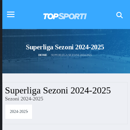
Superliga Sezoni 2024-2025
HOME
SUPERLIGA SEZONI 2024-2025
Superliga Sezoni 2024-2025
Sezoni 2024-2025