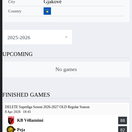
Gjakovë
City
Country
UPCOMING
No games
FINISHED GAMES
DELETE Superliga Sezoni 2026-2027 OLD Regular Season
8 Apr 2026
18:45
KB Vëllaznimi
88
Peja
82