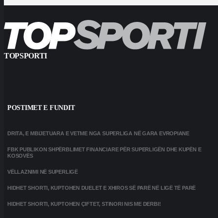
TOPSPORTI
POSTIMET E FUNDIT
DRITA, E MBIJETUARA E VETME NGA SUPERLIGA NË GARA EVROPIANE
FBK PUBLIKON SHPËRBLIMET FINANCIARE PËR SUPERLIGËN DHE KUPËN E
KOSOVËS
VËLLAZNIMI NË SUPERLIGË
HIDHET SHORTI, KUPTOHEN DUELET E XHIROS SË PARË NË LIGË TË PARË
HIDHET SHORTI, KUPTOHEN ÇIFTET, STINORI NIS ME DERBI!