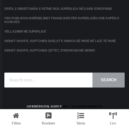
DRITA, E MBIJETUARA E VETME NGA SUPERLIGA NË GARA EVROPIANE
FBK PUBLIKON SHPËRBLIMET FINANCIARE PËR SUPERLIGËN DHE KUPËN E
KOSOVËS
VËLLAZNIMI NË SUPERLIGË
HIDHET SHORTI, KUPTOHEN DUELET E XHIROS SË PARË NË LIGË TË PARË
HIDHET SHORTI, KUPTOHEN ÇIFTET, STINORI NIS ME DERBI!
SEARCH
GJURMË DIGITAL AGENCY
2025 | ALL RIGHTS RESERVED
HOME
KONTAKT
PRIVACY POLICY
TERMS AND CONDITIONS
Fillimi
Rezultatet
Tabela
Live