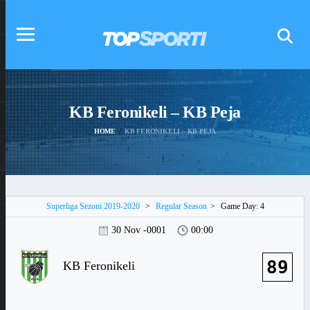
KB Feronikeli – KB Peja
HOME
KB FERONIKELI – KB PEJA
Superliga Sezoni 2019-2020
>
Regular Season
>
Game Day: 4
30 Nov -0001
00:00
89
KB Feronikeli