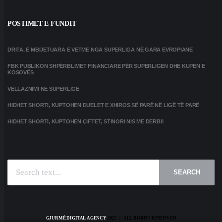
POSTIMET E FUNDIT
DRITA, E MBIJETUARA E VETME NGA SUPERLIGA NË GARA EVROPIANE
FBK PUBLIKON SHPËRBLIMET FINANCIARE PËR SUPERLIGËN DHE KUPËN E
KOSOVËS
VËLLAZNIMI NË SUPERLIGË
HIDHET SHORTI, KUPTOHEN DUELET E XHIROS SË PARË NË LIGË TË PARË
HIDHET SHORTI, KUPTOHEN ÇIFTET, STINORI NIS ME DERBI!
SEARCH
GJURMË DIGITAL AGENCY
2025 | ALL RIGHTS RESERVED