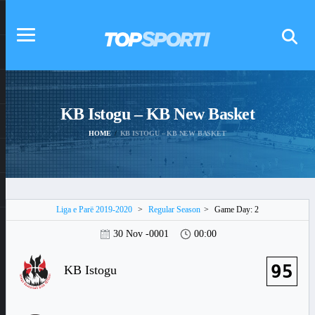
KB Istogu – KB New Basket
HOME
KB ISTOGU – KB NEW BASKET
Liga e Parë 2019-2020
>
Regular Season
>
Game Day: 2
30 Nov -0001
00:00
95
KB Istogu