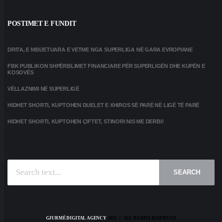
POSTIMET E FUNDIT
DRITA, E MBIJETUARA E VETME NGA SUPERLIGA NË GARA EVROPIANE
FBK PUBLIKON SHPËRBLIMET FINANCIARE PËR SUPERLIGËN DHE KUPËN E
KOSOVËS
VËLLAZNIMI NË SUPERLIGË
HIDHET SHORTI, KUPTOHEN DUELET E XHIROS SË PARË NË LIGË TË PARË
HIDHET SHORTI, KUPTOHEN ÇIFTET, STINORI NIS ME DERBI!
SEARCH
GJURMË DIGITAL AGENCY
2025 | ALL RIGHTS RESERVED