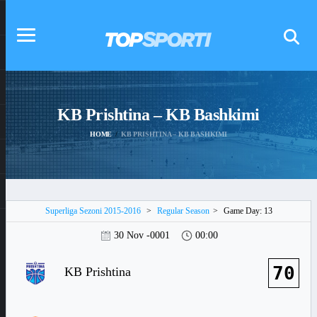
KB Prishtina – KB Bashkimi
HOME
KB PRISHTINA – KB BASHKIMI
Superliga Sezoni 2015-2016
>
Regular Season
>
Game Day: 13
30 Nov -0001
00:00
70
KB Prishtina