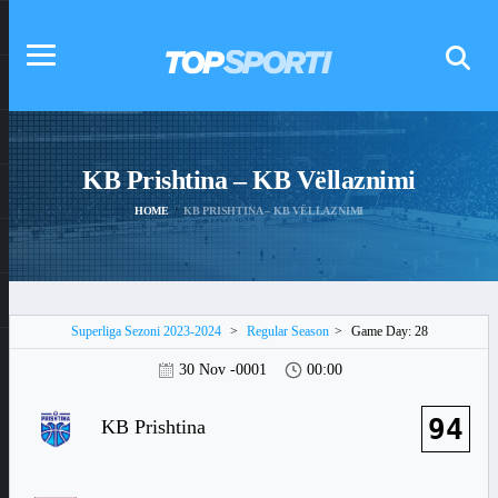
KB Prishtina – KB Vëllaznimi
HOME
KB PRISHTINA – KB VËLLAZNIMI
Superliga Sezoni 2023-2024
>
Regular Season
>
Game Day: 28
30 Nov -0001
00:00
94
KB Prishtina