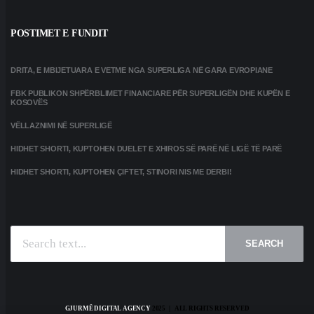
POSTIMET E FUNDIT
DRITA, E MBIJETUARA E VETME NGA SUPERLIGA NË GARA EVROPIANE
FBK PUBLIKON SHPËRBLIMET FINANCIARE PËR SUPERLIGËN DHE KUPËN E
KOSOVËS
VËLLAZNIMI NË SUPERLIGË
HIDHET SHORTI, KUPTOHEN DUELET E XHIROS SË PARË NË LIGË TË PARË
HIDHET SHORTI, KUPTOHEN ÇIFTET, STINORI NIS ME DERBI!
SEARCH
GJURMË DIGITAL AGENCY
2025 | ALL RIGHTS RESERVED