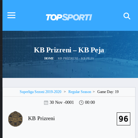
KB Prizreni – KB Peja
HOME
KB PRIZRENI – KB PEJA
Superliga Sezoni 2019-2020
>
Regular Season
>
Game Day: 19
30 Nov -0001
00:00
96
KB Prizreni