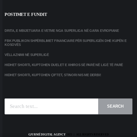
POSTIMET E FUNDIT
DRITA, E MBIJETUARA E VETME NGA SUPERLIGA NË GARA EVROPIANE
FBK PUBLIKON SHPËRBLIMET FINANCIARE PËR SUPERLIGËN DHE KUPËN E
KOSOVËS
VËLLAZNIMI NË SUPERLIGË
HIDHET SHORTI, KUPTOHEN DUELET E XHIROS SË PARË NË LIGË TË PARË
HIDHET SHORTI, KUPTOHEN ÇIFTET, STINORI NIS ME DERBI!
SEARCH
GJURMË DIGITAL AGENCY
2025 | ALL RIGHTS RESERVED