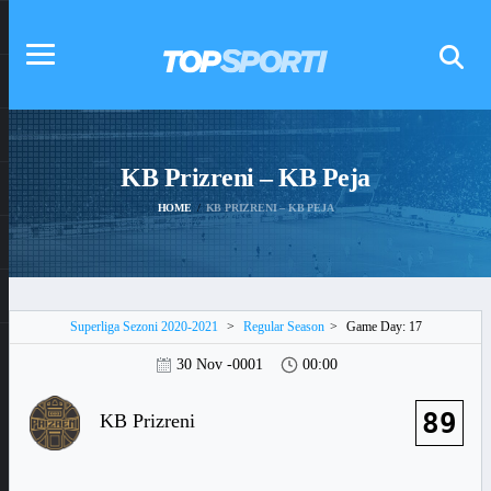
KB Prizreni – KB Peja
HOME
KB PRIZRENI – KB PEJA
Superliga Sezoni 2020-2021
>
Regular Season
>
Game Day: 17
30 Nov -0001
00:00
89
KB Prizreni