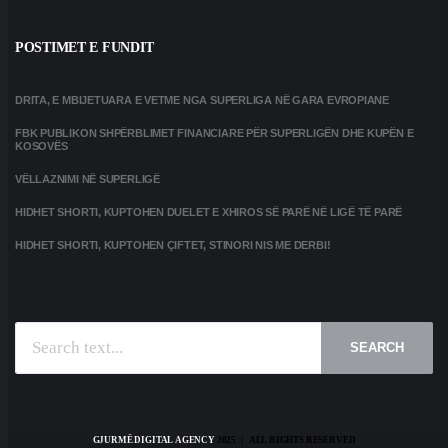
POSTIMET E FUNDIT
DRITA, E MBIJETUARA E VETME NGA SUPERLIGA NË GARA EVROPIANE
FBK PUBLIKON SHPËRBLIMET FINANCIARE PËR SUPERLIGËN DHE KUPËN E
KOSOVËS
VËLLAZNIMI NË SUPERLIGË
HIDHET SHORTI, KUPTOHEN DUELET E XHIROS SË PARË NË LIGË TË PARË
HIDHET SHORTI, KUPTOHEN ÇIFTET, STINORI NIS ME DERBI!
SEARCH
GJURMË DIGITAL AGENCY
2025 | ALL RIGHTS RESERVED