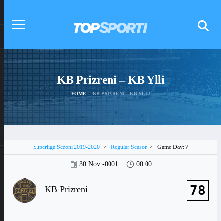
KB Prizreni – KB Ylli
HOME
KB PRIZRENI – KB YLLI
Superliga Sezoni 2019-2020
>
Regular Season
>
Game Day: 7
30 Nov -0001
00:00
78
KB Prizreni