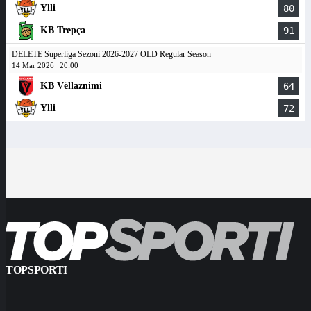
Ylli
80
KB Trepça
91
DELETE Superliga Sezoni 2026-2027 OLD Regular Season
14 Mar 2026
20:00
KB Vëllaznimi
64
Ylli
72
TOPSPORTI