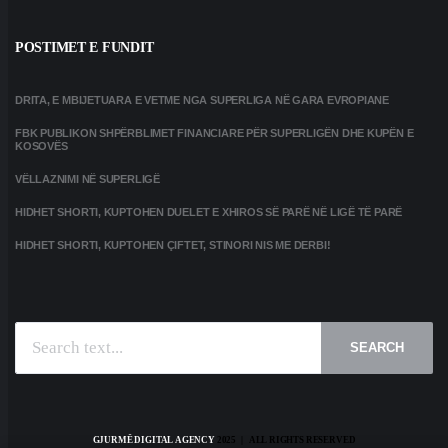
POSTIMET E FUNDIT
DRITA, E MBIJETUARA E VETME NGA SUPERLIGA NË GARA EVROPIANE
FBK PUBLIKON SHPËRBLIMET FINANCIARE PËR SUPERLIGËN DHE KUPËN E
KOSOVËS
VËLLAZNIMI NË SUPERLIGË
HIDHET SHORTI, KUPTOHEN DUELET E XHIROS SË PARË NË LIGË TË PARË
HIDHET SHORTI, KUPTOHEN ÇIFTET, STINORI NIS ME DERBI!
SEARCH
GJURMË DIGITAL AGENCY
2025 | ALL RIGHTS RESERVED