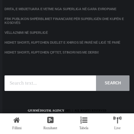
DRITA, E MBIJETUARA E VETME NGA SUPERLIGA NË GARA EVROPIANE
FBK PUBLIKON SHPËRBLIMET FINANCIARE PËR SUPERLIGËN DHE KUPËN E
KOSOVËS
VËLLAZNIMI NË SUPERLIGË
HIDHET SHORTI, KUPTOHEN DUELET E XHIROS SË PARË NË LIGË TË PARË
HIDHET SHORTI, KUPTOHEN ÇIFTET, STINORI NIS ME DERBI!
SEARCH
GJURMË DIGITAL AGENCY
2025 | ALL RIGHTS RESERVED
HOME
KONTAKT
PRIVACY POLICY
TERMS AND CONDITIONS
Fillimi
Rezultatet
Tabela
Live