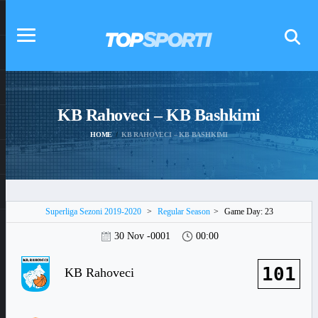
KB Rahoveci – KB Bashkimi
HOME
KB RAHOVECI – KB BASHKIMI
Superliga Sezoni 2019-2020
>
Regular Season
>
Game Day: 23
30 Nov -0001
00:00
101
KB Rahoveci