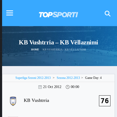
KB Vushtrria – KB Vëllaznimi
HOME
KB VUSHTRRIA – KB VËLLAZNIMI
Superliga Sezoni 2012-2013
>
Sezona 2012-2013
>
Game Day: 4
21 Oct 2012
00:00
76
KB Vushtrria