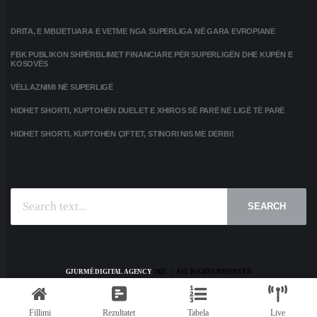
DRITA, E MBIJETUARA E VETME NGA SUPERLIGA NË GARA EVROPIANE
FBK PUBLIKON SHPËRBLIMET FINANCIARE PËR SUPERLIGËN DHE KUPËN E
KOSOVËS
VËLLAZNIMI NË SUPERLIGË
HIDHET SHORTI, KUPTOHEN DUELET E XHIROS SË PARË NË LIGË TË PARË
HIDHET SHORTI, KUPTOHEN ÇIFTET, STINORI NIS ME DERBI!
SEARCH
GJURMË DIGITAL AGENCY
2025 | ALL RIGHTS RESERVED
HOME
KONTAKT
PRIVACY POLICY
TERMS AND CONDITIONS
Fillimi
Rezultatet
Tabela
Live