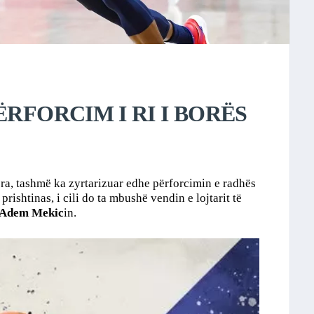
ËRFORCIM I RI I BORËS
ra, tashmë ka zyrtarizuar edhe përforcimin e radhës
 prishtinas, i cili do ta mbushë vendin e lojtarit të
Adem Mekic
in.