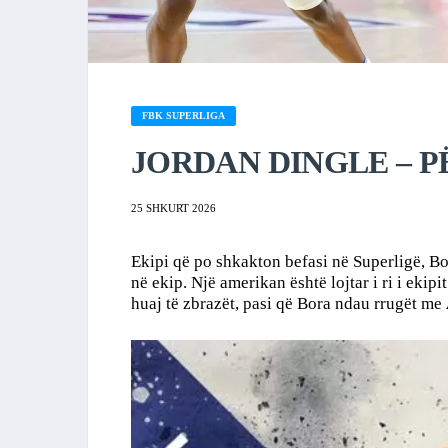
FBK SUPERLIGA
JORDAN DINGLE – P
25 SHKURT 2026
Ekipi që po shkakton befasi në Superligë, Bo
në ekip. Një amerikan është lojtar i ri i ekipit
huaj të zbrazët, pasi që Bora ndau rrugët me