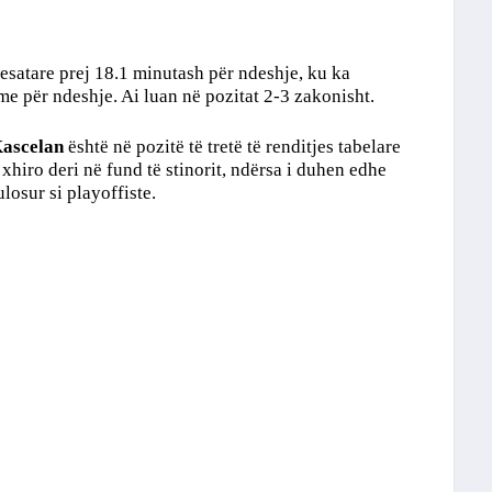
satare prej 18.1 minutash për ndeshje, ku ka
me për ndeshje. Ai luan në pozitat 2-3 zakonisht.
ascelan
është në pozitë të tretë të renditjes tabelare
hiro deri në fund të stinorit, ndërsa i duhen edhe
losur si playoffiste.