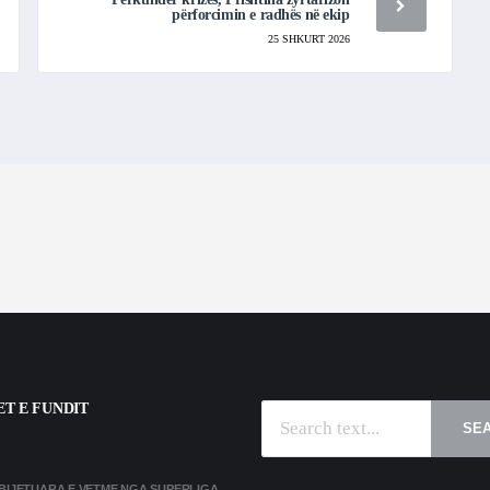
përforcimin e radhës në ekip
25 SHKURT 2026
T E FUNDIT
SE
MBIJETUARA E VETME NGA SUPERLIGA