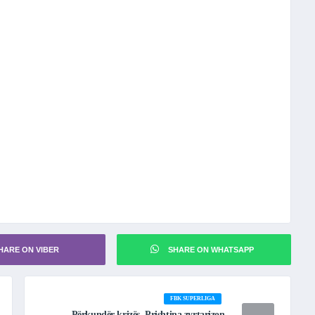
HARE ON VIBER
SHARE ON WHATSAPP
FBK SUPERLIGA
Përkundër krizës, Prishtina zyrtarizon