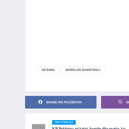
KB BORA
SUPERLIGA BASKETBOLL
SHARE ON FACEBOOK
S
FBK SUPERLIGA
KB Prishtina në krizë, borxhe dhe pyetje, ku