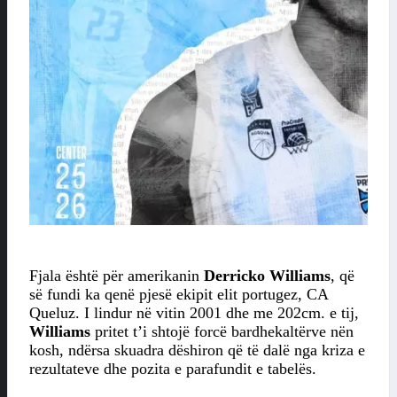
Fjala është për amerikanin
Derricko Williams
, që
së fundi ka qenë pjesë ekipit elit portugez, CA
Queluz. I lindur në vitin 2001 dhe me 202cm. e tij,
Williams
pritet t’i shtojë forcë bardhekaltërve nën
kosh, ndërsa skuadra dëshiron që të dalë nga kriza e
rezultateve dhe pozita e parafundit e tabelës.