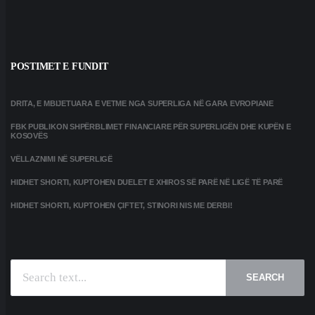
POSTIMET E FUNDIT
DRITA, E MBIJETUARA E VETME NGA SUPERLIGA NË GARA EVROPIANE
FBK PUBLIKON SHPËRBLIMET FINANCIARE PËR SUPERLIGËN DHE KUPËN E
KOSOVËS
VËLLAZNIMI NË SUPERLIGË
HIDHET SHORTI, KUPTOHEN DUELET E XHIROS SË PARË NË LIGË TË PARË
HIDHET SHORTI, KUPTOHEN ÇIFTET, STINORI NIS ME DERBI!
SEARCH