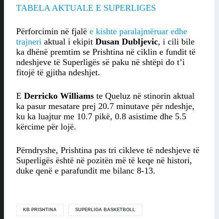
TABELA AKTUALE E SUPERLIGES
Përforcimin në fjalë
e kishte paralajmëruar edhe
trajneri
aktual i ekipit
Dusan Dubljevic
, i cili bile
ka dhënë premtim se Prishtina në ciklin e fundit të
ndeshjeve të Superligës së paku në shtëpi do t’i
fitojë të gjitha ndeshjet.
E
Derricko Williams
te Queluz në stinorin aktual
ka pasur mesatare prej 20.7 minutave për ndeshje,
ku ka luajtur me 10.7 pikë, 0.8 asistime dhe 5.5
kërcime për lojë.
Përndryshe, Prishtina pas tri cikleve të ndeshjeve të
Superligës është në pozitën më të keqe në histori,
duke qenë e parafundit me bilanc 8-13.
KB PRISHTINA
SUPERLIGA BASKETBOLL