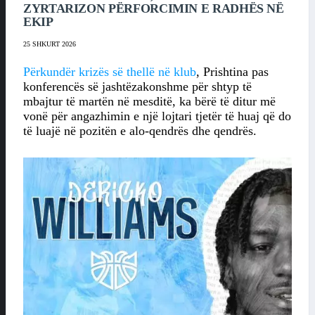
ZYRTARIZON PËRFORCIMIN E RADHËS NË
EKIP
25 SHKURT 2026
Përkundër krizës së thellë në klub
, Prishtina pas
konferencës së jashtëzakonshme për shtyp të
mbajtur të martën në mesditë, ka bërë të ditur më
vonë për angazhimin e një lojtari tjetër të huaj që do
të luajë në pozitën e alo-qendrës dhe qendrës.