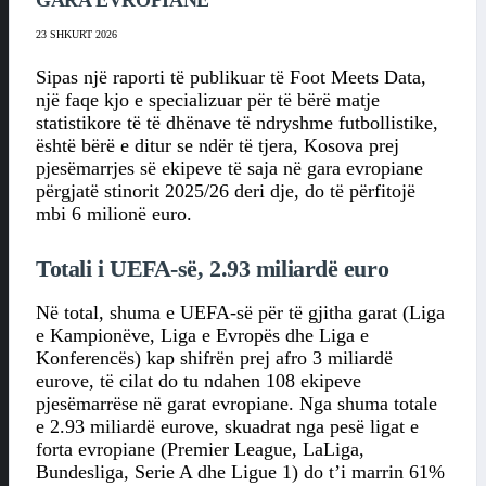
GARA EVROPIANE
23 SHKURT 2026
Sipas një raporti të publikuar të Foot Meets Data,
një faqe kjo e specializuar për të bërë matje
statistikore të të dhënave të ndryshme futbollistike,
është bërë e ditur se ndër të tjera, Kosova prej
pjesëmarrjes së ekipeve të saja në gara evropiane
përgjatë stinorit 2025/26 deri dje, do të përfitojë
mbi 6 milionë euro.
Totali i UEFA-së, 2.93 miliardë euro
Në total, shuma e UEFA-së për të gjitha garat (Liga
e Kampionëve, Liga e Evropës dhe Liga e
Konferencës) kap shifrën prej afro 3 miliardë
eurove, të cilat do tu ndahen 108 ekipeve
pjesëmarrëse në garat evropiane. Nga shuma totale
e 2.93 miliardë eurove, skuadrat nga pesë ligat e
forta evropiane (Premier League, LaLiga,
Bundesliga, Serie A dhe Ligue 1) do t’i marrin 61%