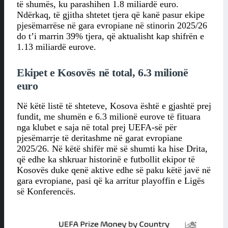
të shumës, ku parashihen 1.8 miliardë euro.
Ndërkaq, të gjitha shtetet tjera që kanë pasur ekipe
pjesëmarrëse në gara evropiane në stinorin 2025/26
do t’i marrin 39% tjera, që aktualisht kap shifrën e
1.13 miliardë eurove.
Ekipet e Kosovës në total, 6.3 milionë
euro
Në këtë listë të shteteve, Kosova është e gjashtë prej
fundit, me shumën e 6.3 milionë eurove të fituara
nga klubet e saja në total prej UEFA-së për
pjesëmarrje të deritashme në garat evropiane
2025/26. Në këtë shifër më së shumti ka hise Drita,
që edhe ka shkruar historinë e futbollit ekipor të
Kosovës duke qenë aktive edhe së paku këtë javë në
gara evropiane, pasi që ka arritur playoffin e Ligës
së Konferencës.