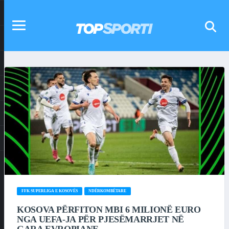
FFK SUPERLIGA E KOSOVËS
NDËRKOMBËTARE
KOSOVA PËRFITON MBI 6 MILIONË EURO
NGA UEFA-JA PËR PJESËMARRJET NË