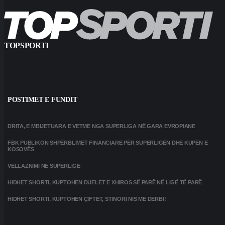
TOPSPORTI
POSTIMET E FUNDIT
DRITA, E MBIJETUARA E VETME NGA SUPERLIGA NË GARA EVROPIANE
FBK PUBLIKON SHPËRBLIMET FINANCIARE PËR SUPERLIGËN DHE KUPËN E
KOSOVËS
VËLLAZNIMI NË SUPERLIGË
HIDHET SHORTI, KUPTOHEN DUELET E XHIROS SË PARË NË LIGË TË PARË
HIDHET SHORTI, KUPTOHEN ÇIFTET, STINORI NIS ME DERBI!