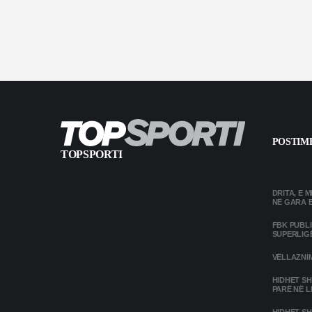
POSTIME
TOPSPORTI
DRITA, E 
NË GARA 
FBK PUBL
SUPERLIG
VËLLAZNIM
HIDHET SH
PARË NË L