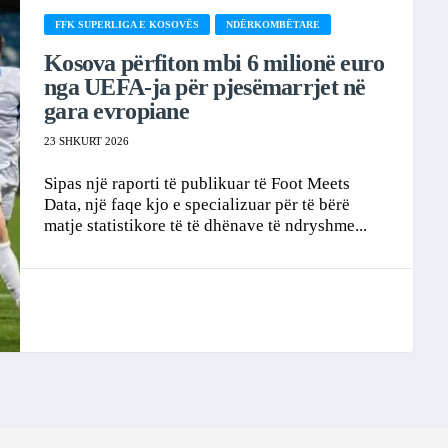
FFK SUPERLIGA E KOSOVËS
NDËRKOMBËTARE
Kosova përfiton mbi 6 milionë euro
nga UEFA-ja për pjesëmarrjet në
gara evropiane
23 SHKURT 2026
Sipas një raporti të publikuar të Foot Meets
Data, një faqe kjo e specializuar për të bërë
matje statistikore të të dhënave të ndryshme...