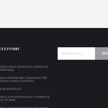
T E FUNDIT
SE
MBIJETUARA E VETME NGA SUPERLIGA
EVROPIANE
IKON SHPËRBLIMET FINANCIARE PËR
ËN DHE KUPËN E KOSOVËS
I NË SUPERLIGË
ORTI, KUPTOHEN DUELET E XHIROS SË
IGË TË PARË