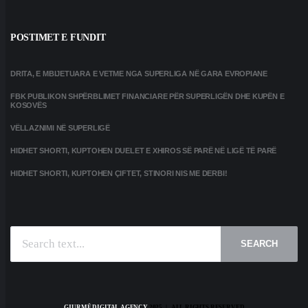
POSTIMET E FUNDIT
DRITA, E MBIJETUARA E VETME NGA SUPERLIGA NË GARA EVROPIANE
FBK PUBLIKON SHPËRBLIMET FINANCIARE PËR SUPERLIGËN DHE KUPËN E
KOSOVËS
VËLLAZNIMI NË SUPERLIGË
HIDHET SHORTI, KUPTOHEN DUELET E XHIROS SË PARË NË LIGË TË PARË
HIDHET SHORTI, KUPTOHEN ÇIFTET, STINORI NIS ME DERBI!
SEARCH
GJURMË DIGITAL AGENCY
2025 | ALL RIGHTS RESERVED