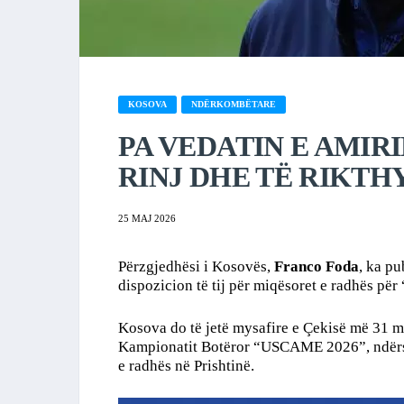
KOSOVA
NDËRKOMBËTARE
PA VEDATIN E AMIR
RINJ DHE TË RIKTH
25 MAJ 2026
Përzgjedhësi i Kosovës,
Franco Foda
, ka pu
dispozicion të tij për miqësoret e radhës për
Kosova do të jetë mysafire e Çekisë më 31 ma
Kampionatit Botëror “USCAME 2026”, ndërs
e radhës në Prishtinë.