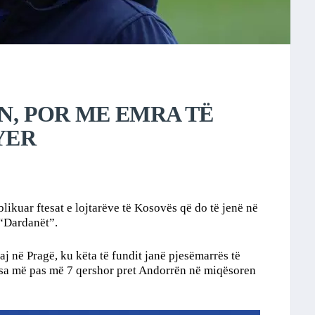
IN, POR ME EMRA TË
YER
blikuar ftesat e lojtarëve të Kosovës që do të jenë në
 “Dardanët”.
j në Pragë, ku këta të fundit janë pjesëmarrës të
a më pas më 7 qershor pret Andorrën në miqësoren