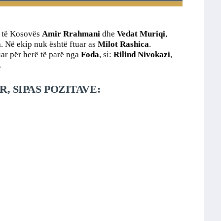
e të Kosovës
Amir Rrahmani
dhe
Vedat Muriqi
,
a
. Në ekip nuk është ftuar as
Milot Rashica
.
uar për herë të parë nga
Foda
, si:
Rilind Nivokazi
,
.
, SIPAS POZITAVE: