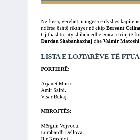
Në ftesa, vërehet mungesa e dyshes kapiten
ndërsa është rikthyer në ekip
Bersant Celin
Gjithashtu, aty shihen edhe emrat e rinj të ft
Dardan Shabanhaxhaj
dhe
Valmir Matoshi
LISTA E LOJTARËVE TË FTUAR
PORTIERË:
Arjanet Muric,
Amir Saipi,
Visar Bekaj.
MBROJTËS:
Mërgim Vojvoda,
Lumbardh Dellova,
Ilir Krasniqi,