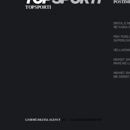
POSTIME
TOPSPORTI
DRITA, E 
NË GARA 
FBK PUBL
SUPERLIG
VËLLAZNIM
HIDHET SH
PARË NË L
HIDHET SH
ME DERBI!
GJURMË DIGITAL AGENCY
2025 | ALL RIGHTS RESERVED