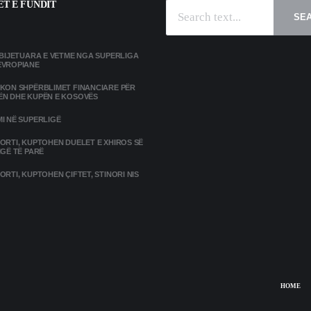
T E FUNDIT
SE
MBIJETUARA E VETME NGA SUPERLIGA
EVROPIANE
IKON SHPËRBLIMET FINANCIARE PËR
ËN DHE KUPËN E KOSOVËS
I NË SUPERLIGË
ORTI, KUPTOHEN DUELET E XHIROS SË
IGË TË PARË
ORTI, KUPTOHEN ÇIFTET, STINORI NIS
HOME