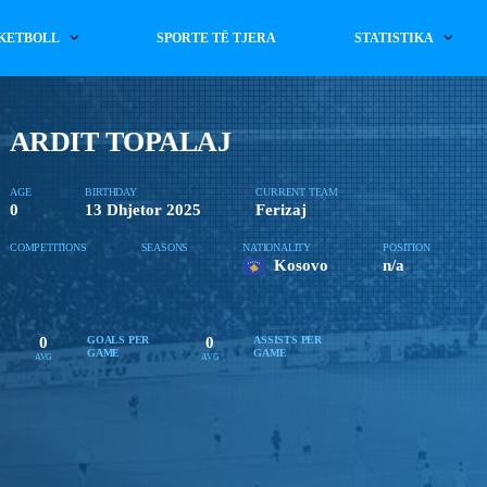
KETBOLL
SPORTE TË TJERA
STATISTIKA
ARDIT TOPALAJ
AGE
BIRTHDAY
CURRENT TEAM
0
13 Dhjetor 2025
Ferizaj
COMPETITIONS
SEASONS
NATIONALITY
POSITION
Kosovo
n/a
0
0
GOALS PER
ASSISTS PER
GAME
GAME
AVG
AVG