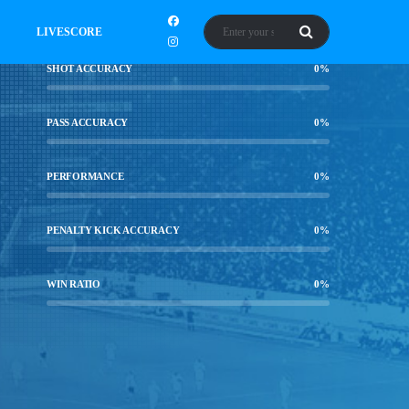
LIVESCORE
SHOT ACCURACY
0
%
PASS ACCURACY
0
%
PERFORMANCE
0
%
PENALTY KICK ACCURACY
0
%
WIN RATIO
0
%