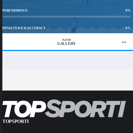
PERFORMANCE
0
%
PENALTY KICK ACCURACY
0
%
PLAYER
GALLERY
WIN RATIO
0
%
TOPSPORTI