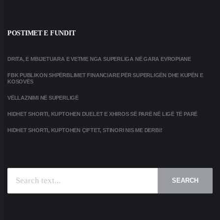
POSTIMET E FUNDIT
DRITA, E MBIJETUARA E VETME NGA SUPERLIGA NË GARA EVROPIANE
FBK PUBLIKON SHPËRBLIMET FINANCIARE PËR SUPERLIGËN DHE KUPËN E
KOSOVËS
VËLLAZNIMI NË SUPERLIGË
HIDHET SHORTI, KUPTOHEN DUELET E XHIROS SË PARË NË LIGË TË PARË
HIDHET SHORTI, KUPTOHEN ÇIFTET, STINORI NIS ME DERBI!
SEARCH