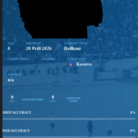
AGE
BIRTHDAY
CURRENT TEAM
0
20 Prill 2026
Ballkani
COMPETITIONS
SEASONS
NATIONALITY
Kosovo
POSITION
n/a
0
0
ASSISTS PER
GOALS PER GAME
AVG
AVG
GAME
SHOT ACCURACY
0
%
PASS ACCURACY
0
%