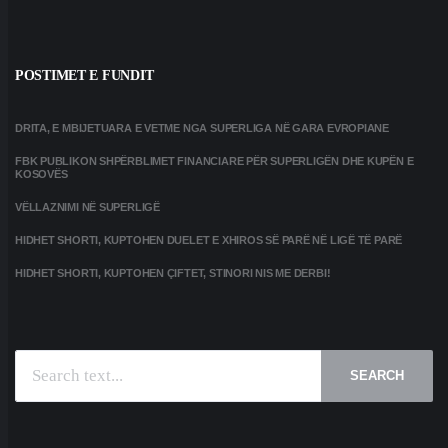
POSTIMET E FUNDIT
DRITA, E MBIJETUARA E VETME NGA SUPERLIGA NË GARA EVROPIANE
FBK PUBLIKON SHPËRBLIMET FINANCIARE PËR SUPERLIGËN DHE KUPËN E
KOSOVËS
VËLLAZNIMI NË SUPERLIGË
HIDHET SHORTI, KUPTOHEN DUELET E XHIROS SË PARË NË LIGË TË PARË
HIDHET SHORTI, KUPTOHEN ÇIFTET, STINORI NIS ME DERBI!
SEARCH