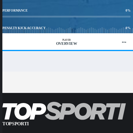
PERFORMANCE
0
%
PENALTY KICK ACCURACY
0
%
PLAYER
OVERVIEW
WIN RATIO
0
%
TOPSPORTI