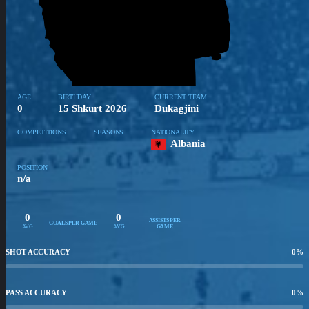
AGE
BIRTHDAY
CURRENT TEAM
0
15 Shkurt 2026
Dukagjini
COMPETITIONS
SEASONS
NATIONALITY
Albania
POSITION
n/a
0
0
ASSISTS PER
GOALS PER GAME
AVG
AVG
GAME
SHOT ACCURACY
0
%
PASS ACCURACY
0
%