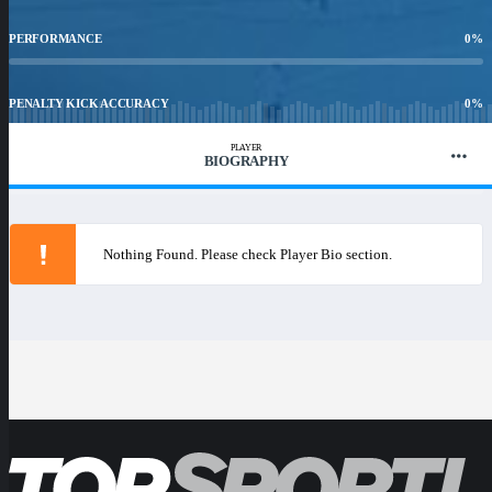
PERFORMANCE
0
%
PENALTY KICK ACCURACY
0
%
PLAYER
BIOGRAPHY
WIN RATIO
0
%
Nothing Found. Please check Player Bio section.