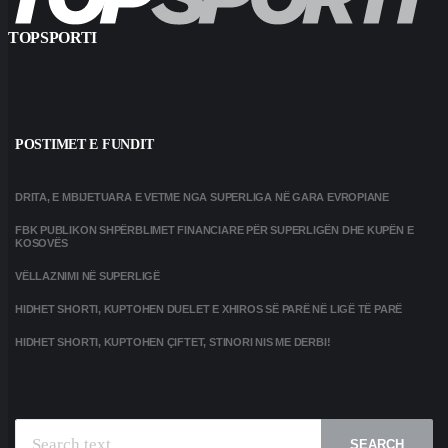
TOPSPORTI
POSTIMET E FUNDIT
DRITA, E MBIJETUARA E VETME NGA SUPERLIGA NË GARA EVROPIANE
FBK PUBLIKON SHPËRBLIMET FINANCIARE PËR SUPERLIGËN DHE KUPËN E
KOSOVËS
VËLLAZNIMI NË SUPERLIGË
HIDHET SHORTI, KUPTOHEN DUELET E XHIROS SË PARË NË LIGË TË PARË
HIDHET SHORTI, KUPTOHEN ÇIFTET, STINORI NIS ME DERBI!
SEARCH