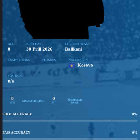
AGE
BIRTHDAY
CURRENT TEAM
0
30 Prill 2026
Ballkani
COMPETITIONS
SEASONS
NATIONALITY
Kosovo
POSITION
n/a
0
0
ASSISTS PER
GOALS PER GAME
AVG
AVG
GAME
SHOT ACCURACY
0
%
PASS ACCURACY
0
%