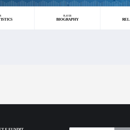
R
PLAYER
TISTICS
BIOGRAPHY
REL
T E FUNDIT