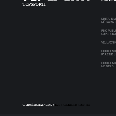
TOPSPORTI
DRITA, E 
NË GARA 
FBK PUBL
SUPERLIG
VËLLAZNIM
HIDHET SH
PARË NË L
HIDHET SH
ME DERBI!
GJURMË DIGITAL AGENCY
2025 | ALL RIGHTS RESERVED