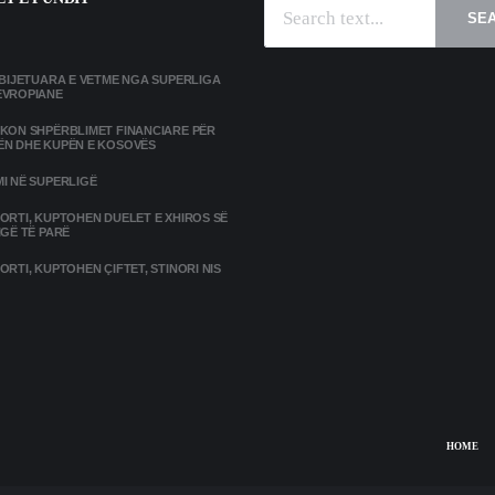
SE
MBIJETUARA E VETME NGA SUPERLIGA
EVROPIANE
IKON SHPËRBLIMET FINANCIARE PËR
ËN DHE KUPËN E KOSOVËS
I NË SUPERLIGË
ORTI, KUPTOHEN DUELET E XHIROS SË
IGË TË PARË
ORTI, KUPTOHEN ÇIFTET, STINORI NIS
HOME