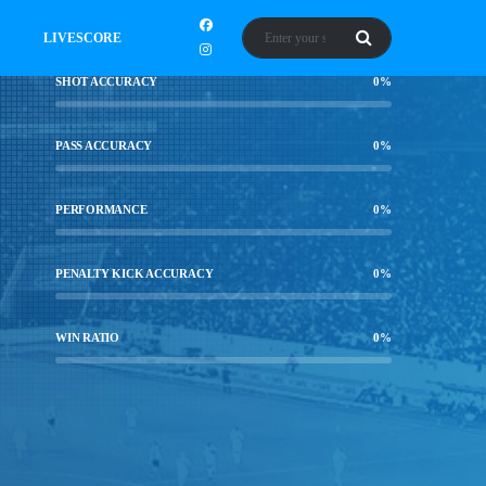
LIVESCORE
SHOT ACCURACY
0
%
PASS ACCURACY
0
%
PERFORMANCE
0
%
PENALTY KICK ACCURACY
0
%
WIN RATIO
0
%