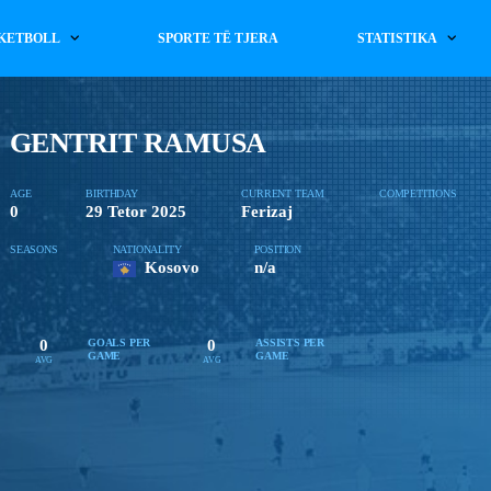
KETBOLL
SPORTE TË TJERA
STATISTIKA
GENTRIT RAMUSA
AGE
BIRTHDAY
CURRENT TEAM
COMPETITIONS
0
29 Tetor 2025
Ferizaj
SEASONS
NATIONALITY
POSITION
Kosovo
n/a
0
0
GOALS PER
ASSISTS PER
GAME
GAME
AVG
AVG