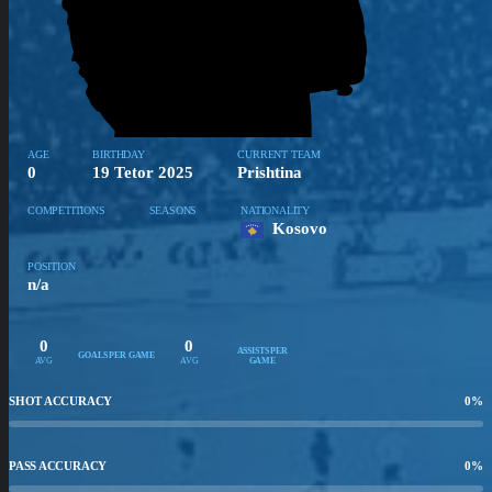
AGE
BIRTHDAY
CURRENT TEAM
0
19 Tetor 2025
Prishtina
COMPETITIONS
SEASONS
NATIONALITY
Kosovo
POSITION
n/a
0
0
ASSISTS PER
GOALS PER GAME
AVG
AVG
GAME
SHOT ACCURACY
0
%
PASS ACCURACY
0
%