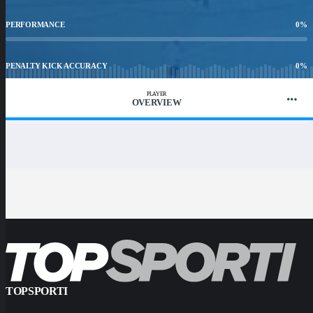
PERFORMANCE
0
%
PENALTY KICK ACCURACY
0
%
PLAYER
OVERVIEW
WIN RATIO
0
%
TOPSPORTI