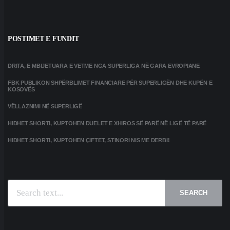
POSTIMET E FUNDIT
DRITA, E MBIJETUARA E VETME NGA SUPERLIGA NË GARA EVROPIANE
FBK PUBLIKON SHPËRBLIMET FINANCIARE PËR SUPERLIGËN DHE KUPËN E
KOSOVËS
VËLLAZNIMI NË SUPERLIGË
HIDHET SHORTI, KUPTOHEN DUELET E XHIROS SË PARË NË LIGË TË PARË
HIDHET SHORTI, KUPTOHEN ÇIFTET, STINORI NIS ME DERBI!
SEARCH