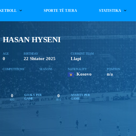
KETBOLL
SPORTE TË TJERA
STATISTIKA
HASAN HYSENI
AGE
BIRTHDAY
CURRENT TEAM
0
22 Shtator 2025
Llapi
COMPETITIONS
SEASONS
NATIONALITY
POSITION
Kosovo
n/a
0
0
GOALS PER
ASSISTS PER
GAME
GAME
AVG
AVG