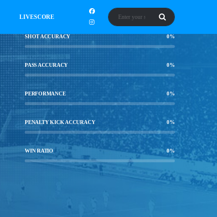
LIVESCORE
SHOT ACCURACY
0
%
PASS ACCURACY
0
%
PERFORMANCE
0
%
PENALTY KICK ACCURACY
0
%
WIN RATIO
0
%