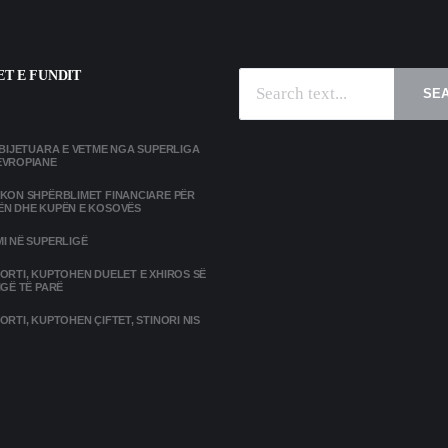
T E FUNDIT
SE
MBIJETUARA E VETME NGA SUPERLIGA
EVROPIANE
IKON SHPËRBLIMET FINANCIARE PËR
ËN DHE KUPËN E KOSOVËS
I NË SUPERLIGË
ORTI, KUPTOHEN DUELET E XHIROS SË
IGË TË PARË
ORTI, KUPTOHEN ÇIFTET, STINORI NIS