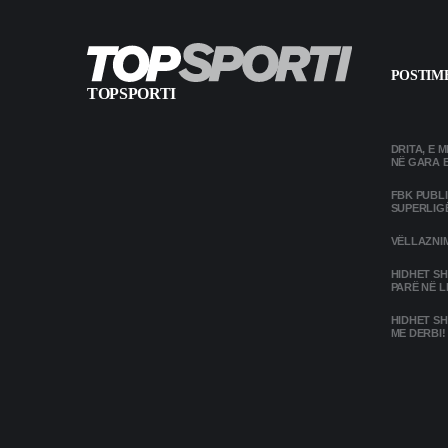
POSTIME
TOPSPORTI
DRITA, E 
NË GARA 
FBK PUBL
SUPERLIG
VËLLAZNIM
HIDHET SH
PARË NË L
HIDHET SH
ME DERBI!