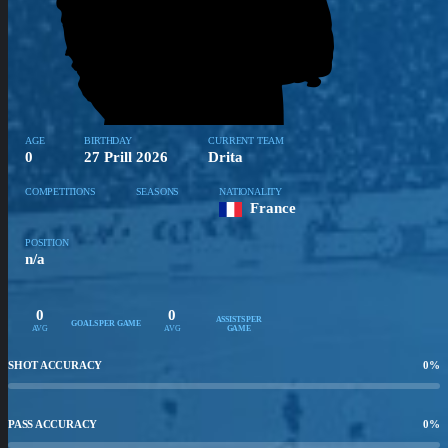
AGE
BIRTHDAY
CURRENT TEAM
0
27 Prill 2026
Drita
COMPETITIONS
SEASONS
NATIONALITY
France
POSITION
n/a
0
0
ASSISTS PER
GOALS PER GAME
AVG
AVG
GAME
SHOT ACCURACY
0
%
PASS ACCURACY
0
%