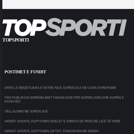
TOPSPORTI
POSTIMET E FUNDIT
DRITA, E MBIJETUARA E VETME NGA SUPERLIGA NË GARA EVROPIANE
FBK PUBLIKON SHPËRBLIMET FINANCIARE PËR SUPERLIGËN DHE KUPËN E
KOSOVËS
VËLLAZNIMI NË SUPERLIGË
HIDHET SHORTI, KUPTOHEN DUELET E XHIROS SË PARË NË LIGË TË PARË
HIDHET SHORTI, KUPTOHEN ÇIFTET, STINORI NIS ME DERBI!