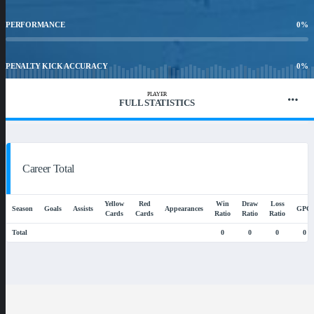
PERFORMANCE
0
%
PENALTY KICK ACCURACY
0
%
PLAYER
FULL STATISTICS
WIN RATIO
0
%
Career Total
Yellow
Red
Win
Draw
Loss
Season
Goals
Assists
Appearances
GPG
Cards
Cards
Ratio
Ratio
Ratio
Total
0
0
0
0