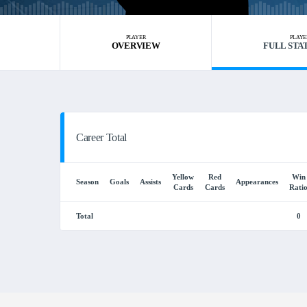
PLAYER
PLAYE
OVERVIEW
FULL STA
Career Total
Yellow
Red
Win
Season
Goals
Assists
Appearances
Cards
Cards
Rati
Total
0