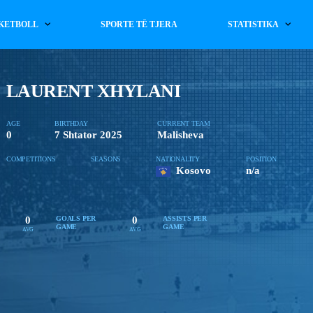
KETBOLL
SPORTE TË TJERA
STATISTIKA
LAURENT XHYLANI
AGE
BIRTHDAY
CURRENT TEAM
0
7 Shtator 2025
Malisheva
COMPETITIONS
SEASONS
NATIONALITY
POSITION
Kosovo
n/a
0
0
GOALS PER
ASSISTS PER
GAME
GAME
AVG
AVG