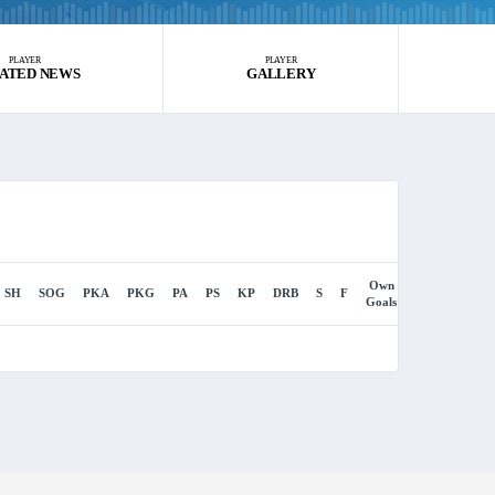
PLAYER
PLAYER
ATED NEWS
GALLERY
Own
SH
SOG
PKA
PKG
PA
PS
KP
DRB
S
F
Goals