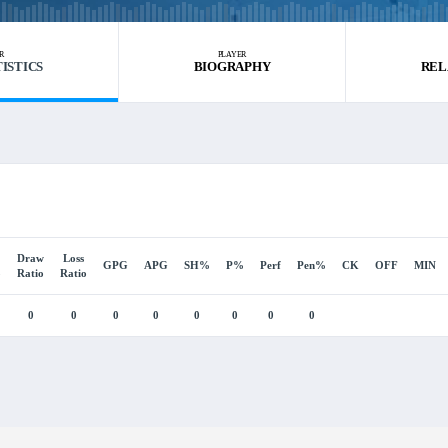
R
PLAYER
TISTICS
BIOGRAPHY
REL
Draw
Loss
GPG
APG
SH%
P%
Perf
Pen%
CK
OFF
MIN
o
Ratio
Ratio
0
0
0
0
0
0
0
0