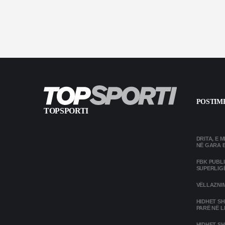
POSTIME
TOPSPORTI
DRITA, E 
NË GARA 
FBK PUBL
SUPERLIG
VËLLAZNIM
HIDHET SH
PARË NË L
HIDHET SH