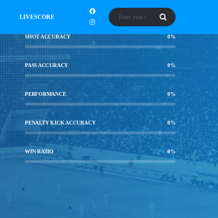
LIVESCORE
SHOT ACCURACY
0
%
PASS ACCURACY
0
%
PERFORMANCE
0
%
PENALTY KICK ACCURACY
0
%
WIN RATIO
0
%