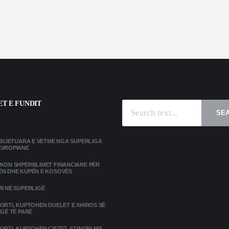
T E FUNDIT
SE
MBIJETUARA E VETME NGA SUPERLIGA
EVROPIANE
IKON SHPËRBLIMET FINANCIARE PËR
ËN DHE KUPËN E KOSOVËS
I NË SUPERLIGË
ORTI, KUPTOHEN DUELET E XHIROS SË
IGË TË PARË
ORTI, KUPTOHEN ÇIFTET, STINORI NIS