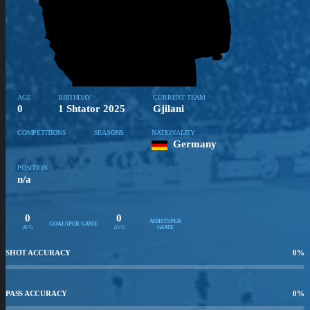
AGE
BIRTHDAY
CURRENT TEAM
0
1 Shtator 2025
Gjilani
COMPETITIONS
SEASONS
NATIONALITY
Germany
POSITION
n/a
0
0
ASSISTS PER
GOALS PER GAME
AVG
AVG
GAME
SHOT ACCURACY
0
%
PASS ACCURACY
0
%