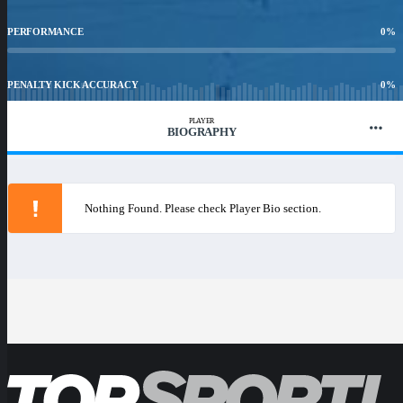
PERFORMANCE
0
%
PENALTY KICK ACCURACY
0
%
PLAYER
BIOGRAPHY
WIN RATIO
0
%
Nothing Found. Please check Player Bio section.