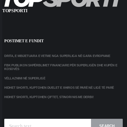
TOPSPORTI
POSTIMET E FUNDIT
DRITA, E MBIJETUARA E VETME NGA SUPERLIGA NË GARA EVROPIANE
FBK PUBLIKON SHPËRBLIMET FINANCIARE PËR SUPERLIGËN DHE KUPËN E
KOSOVËS
VËLLAZNIMI NË SUPERLIGË
HIDHET SHORTI, KUPTOHEN DUELET E XHIROS SË PARË NË LIGË TË PARË
HIDHET SHORTI, KUPTOHEN ÇIFTET, STINORI NIS ME DERBI!
SEARCH