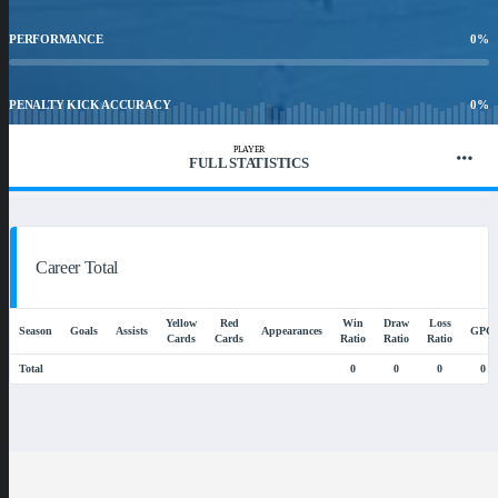
PERFORMANCE
0
%
PENALTY KICK ACCURACY
0
%
PLAYER
FULL STATISTICS
WIN RATIO
0
%
Career Total
Yellow
Red
Win
Draw
Loss
Season
Goals
Assists
Appearances
GPG
Cards
Cards
Ratio
Ratio
Ratio
Total
0
0
0
0