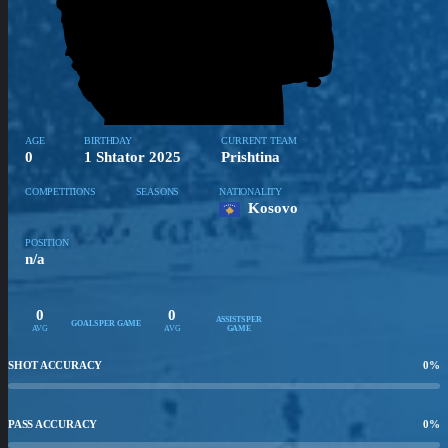
AGE
BIRTHDAY
CURRENT TEAM
0
1 Shtator 2025
Prishtina
COMPETITIONS
SEASONS
NATIONALITY
Kosovo
POSITION
n/a
0
0
ASSISTS PER
GOALS PER GAME
AVG
AVG
GAME
SHOT ACCURACY
0
%
PASS ACCURACY
0
%