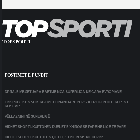
TOPSPORTI
POSTIMET E FUNDIT
DRITA, E MBIJETUARA E VETME NGA SUPERLIGA NË GARA EVROPIANE
FBK PUBLIKON SHPËRBLIMET FINANCIARE PËR SUPERLIGËN DHE KUPËN E
KOSOVËS
VËLLAZNIMI NË SUPERLIGË
HIDHET SHORTI, KUPTOHEN DUELET E XHIROS SË PARË NË LIGË TË PARË
HIDHET SHORTI, KUPTOHEN ÇIFTET, STINORI NIS ME DERBI!