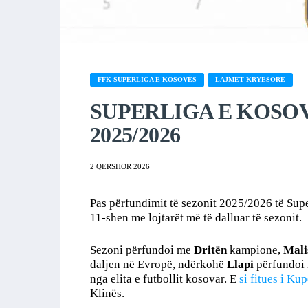
FFK SUPERLIGA E KOSOVËS
LAJMET KRYESORE
SUPERLIGA E KOSOVË
2025/2026
2 QERSHOR 2026
Pas përfundimit të sezonit 2025/2026 të Supe
11-shen me lojtarët më të dalluar të sezonit.
Sezoni përfundoi me
Dritën
kampione,
Mali
daljen në Evropë, ndërkohë
Llapi
përfundoi 
nga elita e futbollit kosovar. E
si fitues i Ku
Klinës.