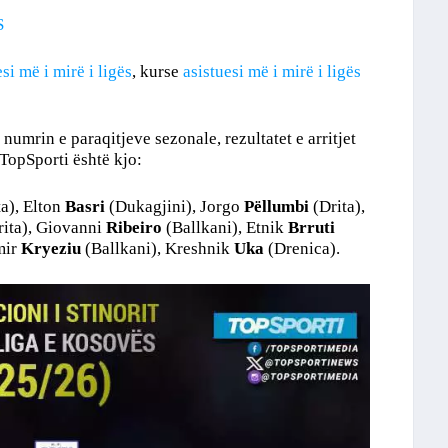
S
i më i mirë i ligës
, kurse
asistuesi më i mirë i ligës
 numrin e paraqitjeve sezonale, rezultatet e arritjet
TopSporti është kjo:
a), Elton
Basri
(Dukagjini), Jorgo
Pëllumbi
(Drita),
ita), Giovanni
Ribeiro
(Ballkani), Etnik
Brruti
mir
Kryeziu
(Ballkani), Kreshnik
Uka
(Drenica).