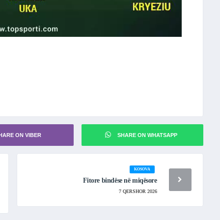
HARE ON VIBER
SHARE ON WHATSAPP
KOSOVA
Fitore bindëse në miqësore
7 QERSHOR 2026