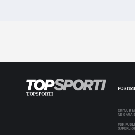
POSTIME
TOPSPORTI
DRITA, E 
NË GARA 
FBK PUBL
SUPERLIG