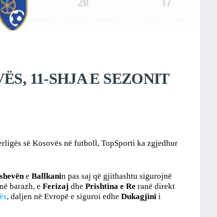
S, 11-SHJA E SEZONIT
rligës së Kosovës në futboll, TopSporti ka zgjedhur
shevën
e
Ballkani
n pas saj që gjithashtu sigurojnë
në barazh, e
Ferizaj
dhe
Prishtina e Re
ranë direkt
pës
, daljen në Evropë e siguroi edhe
Dukagjini
i