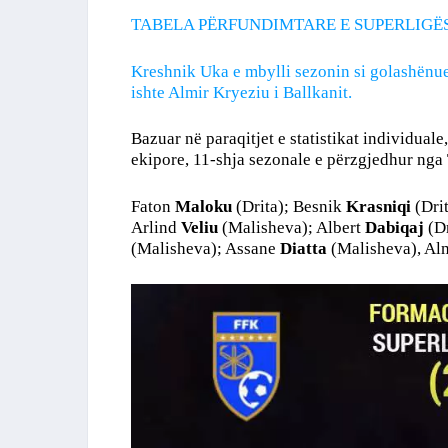
TABELA PËRFUNDIMTARE E SUPERLIGË
Kreshnik Uka e mbylli sezonin si golashënues
ishte Almir Kryeziu i Ballkanit.
Bazuar në paraqitjet e statistikat individuale,
ekipore, 11-shja sezonale e përzgjedhur nga 
Faton
Maloku
(Drita); Besnik
Krasniqi
(Drit
Arlind
Veliu
(Malisheva); Albert
Dabiqaj
(Dr
(Malisheva); Assane
Diatta
(Malisheva), Al