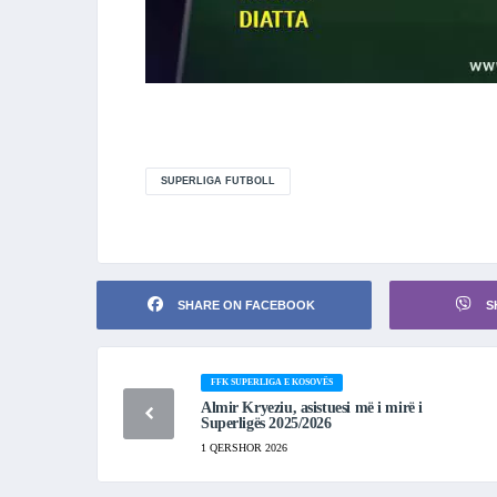
SUPERLIGA FUTBOLL
SHARE ON FACEBOOK
S
FFK SUPERLIGA E KOSOVËS
Almir Kryeziu, asistuesi më i mirë i
Superligës 2025/2026
1 QERSHOR 2026