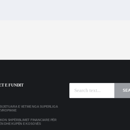
T E FUNDIT
SE
MBIJETUARA E VETME NGA SUPERLIGA
EVROPIANE
IKON SHPËRBLIMET FINANCIARE PËR
ËN DHE KUPËN E KOSOVËS