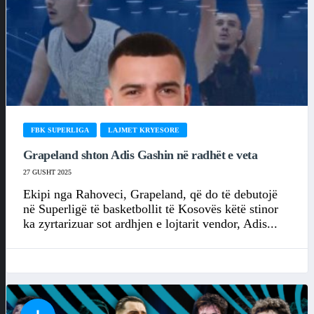
FBK SUPERLIGA
LAJMET KRYESORE
Grapeland shton Adis Gashin në radhët e veta
27 GUSHT 2025
Ekipi nga Rahoveci, Grapeland, që do të debutojë
në Superligë të basketbollit të Kosovës këtë stinor
ka zyrtarizuar sot ardhjen e lojtarit vendor, Adis...