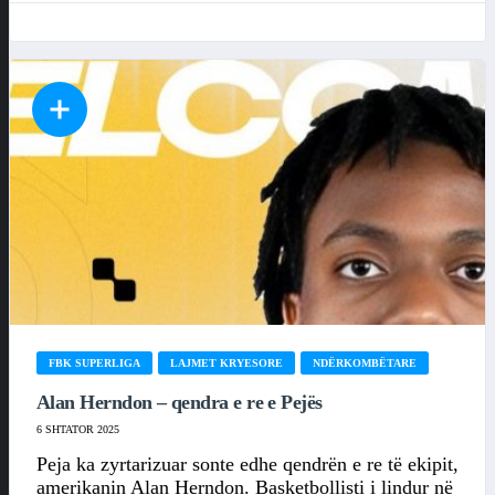
FBK SUPERLIGA
LAJMET KRYESORE
NDËRKOMBËTARE
Alan Herndon – qendra e re e Pejës
6 SHTATOR 2025
Peja ka zyrtarizuar sonte edhe qendrën e re të ekipit,
amerikanin Alan Herndon. Basketbollisti i lindur në