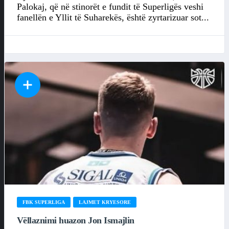
Palokaj, që në stinorët e fundit të Superligës veshi
fanellën e Yllit të Suharekës, është zyrtarizuar sot...
FBK SUPERLIGA
LAJMET KRYESORE
Vëllaznimi huazon Jon Ismajlin