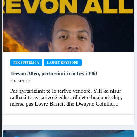
FBK SUPERLIGA
LAJMET KRYESORE
Trevon Allen, përforcimi i radhës i Yllit
29 GUSHT 2025
Pas zyrtarizimit të lojtarëve vendorë, Ylli ka nisur
radhazi të zyrtarizojë edhe ardhjet e huaja në ekip,
ndërsa pas Lovre Basicit dhe Dwayne Cohillit,...