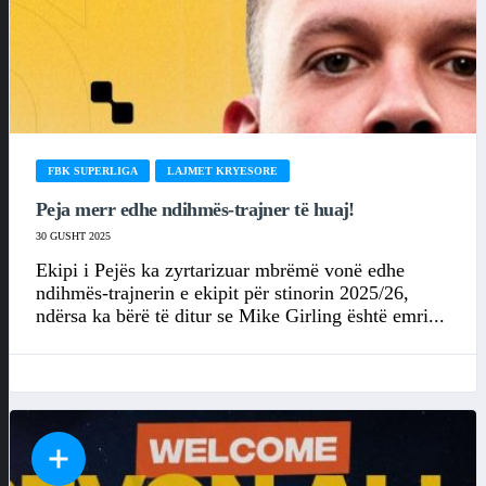
FBK SUPERLIGA
LAJMET KRYESORE
Peja merr edhe ndihmës-trajner të huaj!
30 GUSHT 2025
Ekipi i Pejës ka zyrtarizuar mbrëmë vonë edhe
ndihmës-trajnerin e ekipit për stinorin 2025/26,
ndërsa ka bërë të ditur se Mike Girling është emri...