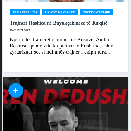
FBK SUPERLIGA
LAJMET KRYESORE
NDËRKOMBËTARE
Trajneri Rashica në Buyukçekmece të Turqisë
28 GUSHT 2025
Njëri ndër trajnerët e njohur në Kosovë, Andin
Rashica, që me vite ka punuar te Prishtina, është
zyrtarizuar sot si ndihmës-trajner i ekipit turk,...