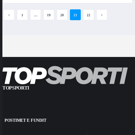
1
…
19
20
21
22
TOPSPORTI
POSTIMET E FUNDIT