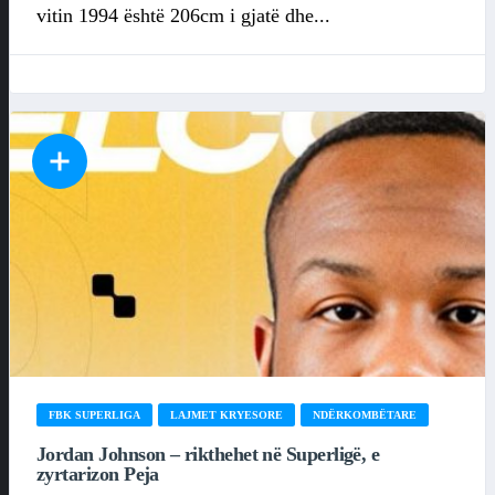
vitin 1994 është 206cm i gjatë dhe...
FBK SUPERLIGA
LAJMET KRYESORE
NDËRKOMBËTARE
Jordan Johnson – rikthehet në Superligë, e
zyrtarizon Peja