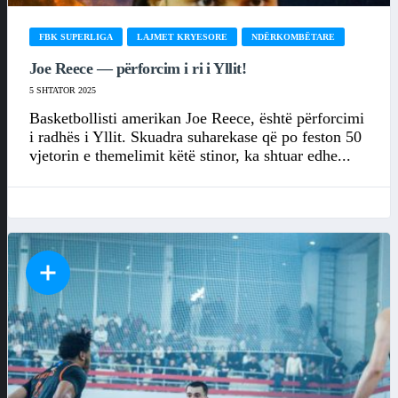
FBK SUPERLIGA
LAJMET KRYESORE
NDËRKOMBËTARE
Joe Reece — përforcim i ri i Yllit!
5 SHTATOR 2025
Basketbollisti amerikan Joe Reece, është përforcimi
i radhës i Yllit. Skuadra suharekase që po feston 50
vjetorin e themelimit këtë stinor, ka shtuar edhe...