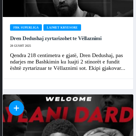
FBK SUPERLIGA
LAJMET KRYESORE
Dren Dedushaj zyrtarizohet te Vëllaznimi
28 GUSHT 2025
Qendra 218 centimetra e gjatë, Dren Dedushaj, pas
ndarjes me Bashkimin ku luajti 2 stinorët e fundit
është zyrtarizuar te Vëllaznimi sot. Ekipi gjakovar...