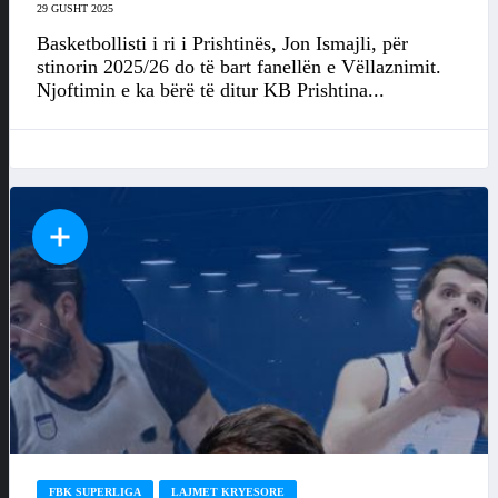
29 GUSHT 2025
Basketbollisti i ri i Prishtinës, Jon Ismajli, për
stinorin 2025/26 do të bart fanellën e Vëllaznimit.
Njoftimin e ka bërë të ditur KB Prishtina...
FBK SUPERLIGA
LAJMET KRYESORE