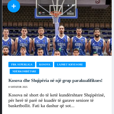
FBK SUPERLIGA
KOSOVA
LAJMET KRYESORE
NDËRKOMBËTARE
Kosova dhe Shqipëria në një grup parakualifikues!
8 SHTATOR 2025
Kosova në short do të ketë kundërshtare Shqipërinë,
për herë të parë në kuadër të garave seniore të
basketbollit. Fati ka dashur që sot...