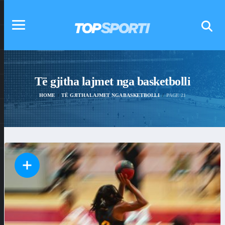
Të gjitha lajmet nga basketbolli
HOME
TË GJITHA LAJMET NGA BASKETBOLLI
PAGE 21