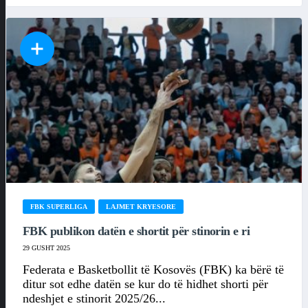
FBK SUPERLIGA
LAJMET KRYESORE
FBK publikon datën e shortit për stinorin e ri
29 GUSHT 2025
Federata e Basketbollit të Kosovës (FBK) ka bërë të
ditur sot edhe datën se kur do të hidhet shorti për
ndeshjet e stinorit 2025/26...