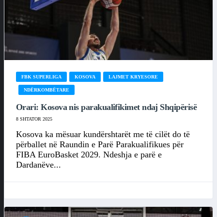
FBK SUPERLIGA
KOSOVA
LAJMET KRYESORE
NDËRKOMBËTARE
Orari: Kosova nis parakualifikimet ndaj Shqipërisë
8 SHTATOR 2025
Kosova ka mësuar kundërshtarët me të cilët do të
përballet në Raundin e Parë Parakualifikues për
FIBA EuroBasket 2029. Ndeshja e parë e
Dardanëve...