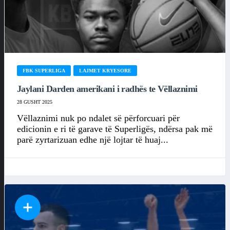
FBK SUPERLIGA
LAJMET KRYESORE
Jaylani Darden amerikani i radhës te Vëllaznimi
28 GUSHT 2025
Vëllaznimi nuk po ndalet së përforcuari për
edicionin e ri të garave të Superligës, ndërsa pak më
parë zyrtarizuan edhe një lojtar të huaj...