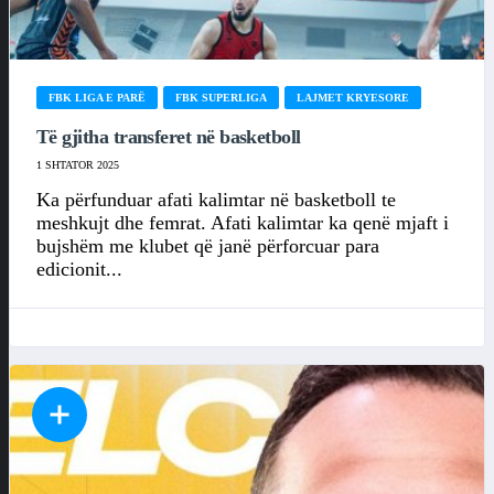
FBK LIGA E PARË
FBK SUPERLIGA
LAJMET KRYESORE
Të gjitha transferet në basketboll
1 SHTATOR 2025
Ka përfunduar afati kalimtar në basketboll te
meshkujt dhe femrat. Afati kalimtar ka qenë mjaft i
bujshëm me klubet që janë përforcuar para
edicionit...