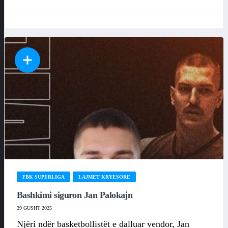
FBK SUPERLIGA
LAJMET KRYESORE
Bashkimi siguron Jan Palokajn
29 GUSHT 2025
Njëri ndër basketbollistët e dalluar vendor, Jan