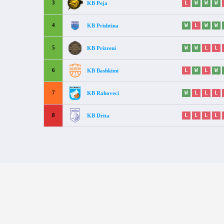
3
L
W
W
W
KB Peja
4
W
L
W
W
KB Prishtina
5
W
W
L
L
KB Prizreni
6
L
W
L
W
KB Bashkimi
7
W
L
L
L
KB Rahoveci
8
L
L
L
L
KB Drita