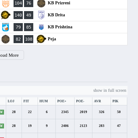
104
76
KB Prizreni
140
49
KB Drita
79
85
KB Prishtina
82
108
Peja
oad More
show in full screen
LOJ
FIT
HUM
POE+
POE-
AVR
PIK
W
28
22
6
2345
2019
326
50
W
28
19
9
2406
2123
283
47