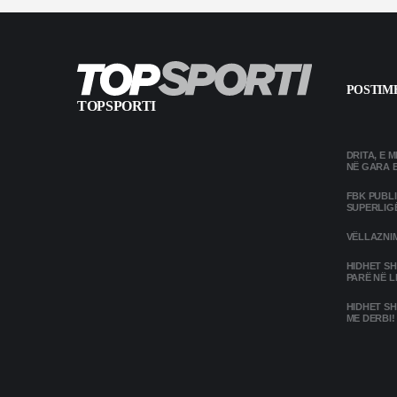
POSTIME
TOPSPORTI
DRITA, E 
NË GARA 
FBK PUBL
SUPERLIG
VËLLAZNIM
HIDHET SH
PARË NË L
HIDHET SH
ME DERBI!