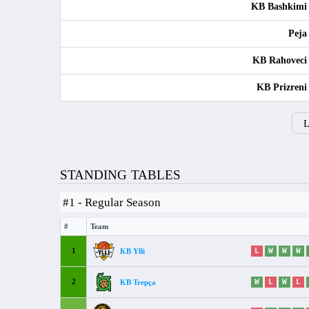
KB Bashkimi
Peja
KB Rahoveci
KB Prizreni
L
STANDING TABLES
#1 - Regular Season
#
Team
1
L
W
W
W
KB Ylli
2
W
L
W
L
KB Trepça