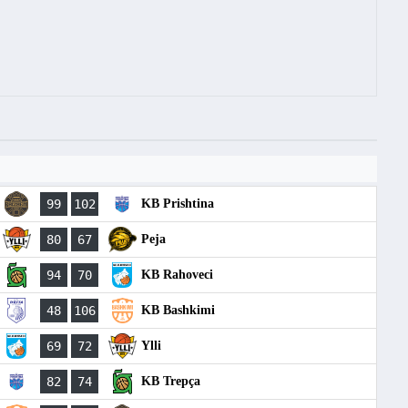
99
102
KB Prishtina
80
67
Peja
94
70
KB Rahoveci
48
106
KB Bashkimi
69
72
Ylli
82
74
KB Trepça