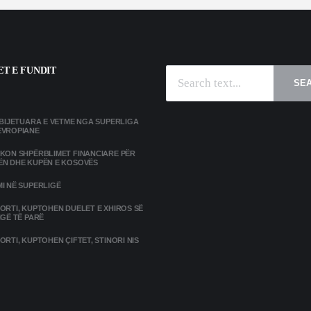
T E FUNDIT
SE
MBIJETUARA E VETME NGA SUPERLIGA
EVROPIANE
IKON SHPËRBLIMET FINANCIARE PËR
ËN DHE KUPËN E KOSOVËS
I NË SUPERLIGË
ORTI, KUPTOHEN DUELET E XHIROS SË
IGË TË PARË
ORTI, KUPTOHEN ÇIFTET, STINORI NIS