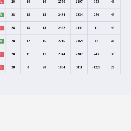
L
28
18
10
2550
2197
353
46
W
28
15
13
2484
2234
250
43
L
28
15
13
2452
2441
11
43
W
28
12
16
2216
2169
47
40
L
28
11
17
2344
2387
-43
39
L
28
0
28
1884
3111
-1227
28