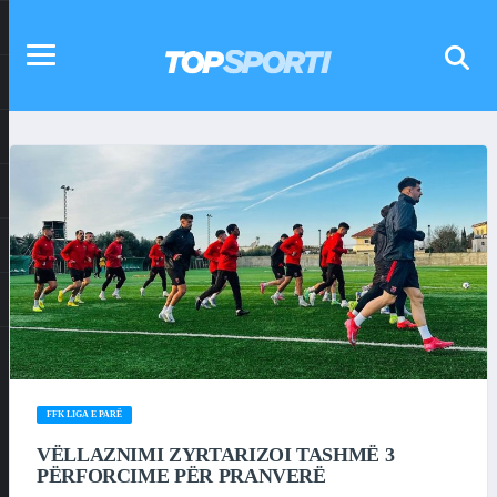
FFK LIGA E PARË
VËLLAZNIMI ZYRTARIZOI TASHMË 3
PËRFORCIME PËR PRANVERË