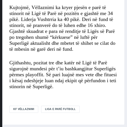
Kujtojmë, Vëllaznimi ka kryer pjesën e parë të
stinorit në Ligë të Parë në pozitën e gjashtë me 34
pikë. Liderja Vushtrria ka 40 pikë. Deri në fund të
stinorit, në pranverë do të luhen edhe 16 xhiro.
Gjashtë skuadrat e para në renditje të Ligës së Parë
po tregohen shumë “kërkuese” në luftë për
Superligë aktualisht dhe mbetet të shihet se cilat do
të mbesin në garë deri në fund.
Gjithashtu, pozitat tre dhe katër në Ligë të Parë
sigurojnë mundesi për t’iu bashkangjitur Superligës
përmes playoffit. Së pari luajnë mes vete dhe fituesi
i kësaj ndeshjeje luan ndaj ekipit që përfundon i teti
stinorin në Superligë.
KF VËLLAZNIMI
LIGA E PARË FUTBOLL