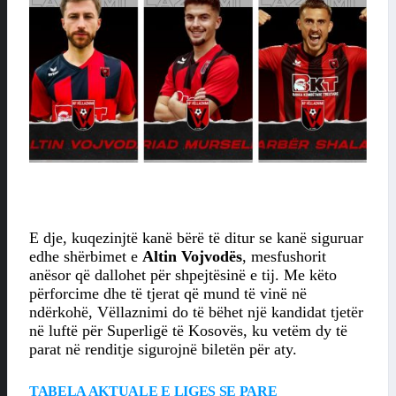
E dje, kuqezinjtë kanë bërë të ditur se kanë siguruar
edhe shërbimet e
Altin Vojvodës
, mesfushorit
anësor që dallohet për shpejtësinë e tij. Me këto
përforcime dhe të tjerat që mund të vinë në
ndërkohë, Vëllaznimi do të bëhet një kandidat tjetër
në luftë për Superligë të Kosovës, ku vetëm dy të
parat në renditje sigurojnë biletën për aty.
TABELA AKTUALE E LIGES SE PARE