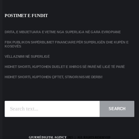
POSTIMET E FUNDIT
DRITA, E MBIJETUARA E VETME NGA SUPERLIGA NË GARA EVROPIANE
FBK PUBLIKON SHPËRBLIMET FINANCIARE PËR SUPERLIGËN DHE KUPËN E
KOSOVËS
VËLLAZNIMI NË SUPERLIGË
HIDHET SHORTI, KUPTOHEN DUELET E XHIROS SË PARË NË LIGË TË PARË
HIDHET SHORTI, KUPTOHEN ÇIFTET, STINORI NIS ME DERBI!
SEARCH
GJURMË DIGITAL AGENCY
2025 | ALL RIGHTS RESERVED