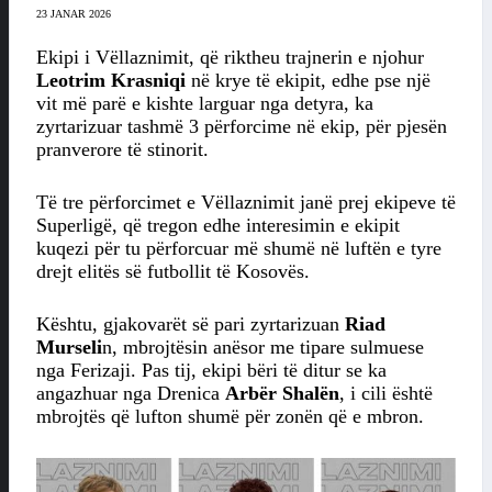
23 JANAR 2026
Ekipi i Vëllaznimit, që riktheu trajnerin e njohur
Leotrim Krasniqi
në krye të ekipit, edhe pse një
vit më parë e kishte larguar nga detyra, ka
zyrtarizuar tashmë 3 përforcime në ekip, për pjesën
pranverore të stinorit.
Të tre përforcimet e Vëllaznimit janë prej ekipeve të
Superligë, që tregon edhe interesimin e ekipit
kuqezi për tu përforcuar më shumë në luftën e tyre
drejt elitës së futbollit të Kosovës.
Kështu, gjakovarët së pari zyrtarizuan
Riad
Murseli
n, mbrojtësin anësor me tipare sulmuese
nga Ferizaji. Pas tij, ekipi bëri të ditur se ka
angazhuar nga Drenica
Arbër Shalën
, i cili është
mbrojtës që lufton shumë për zonën që e mbron.