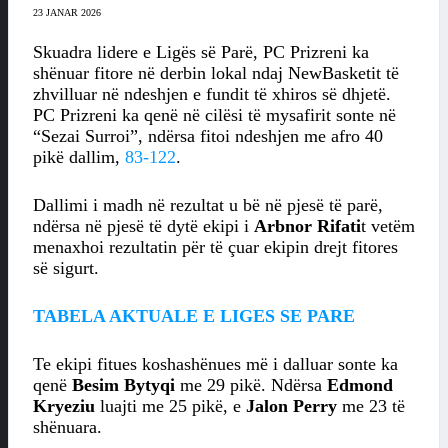
23 JANAR 2026
Skuadra lidere e Ligës së Parë, PC Prizreni ka
shënuar fitore në derbin lokal ndaj NewBasketit të
zhvilluar në ndeshjen e fundit të xhiros së dhjetë.
PC Prizreni ka qenë në cilësi të mysafirit sonte në
“Sezai Surroi”, ndërsa fitoi ndeshjen me afro 40
pikë dallim,
83-122
.
Dallimi i madh në rezultat u bë në pjesë të parë,
ndërsa në pjesë të dytë ekipi i
Arbnor Rifati
t vetëm
menaxhoi rezultatin për të çuar ekipin drejt fitores
së sigurt.
TABELA AKTUALE E LIGES SE PARE
Te ekipi fitues koshashënues më i dalluar sonte ka
qenë
Besim Bytyqi
me 29 pikë. Ndërsa
Edmond
Kryeziu
luajti me 25 pikë, e
Jalon Perry
me 23 të
shënuara.